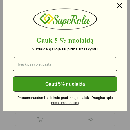
Yra
Gauk 5 %
nuolaidą
Nuolaida galioja tik pirma užsakymui
Gauti 5% nuolaidą
Kakavos milteliai 20-22%
–
250g
Prenumeruodami sutinkate gauti naujienlaiškį. Daugiau apie
6,09
€
privatumo politiką