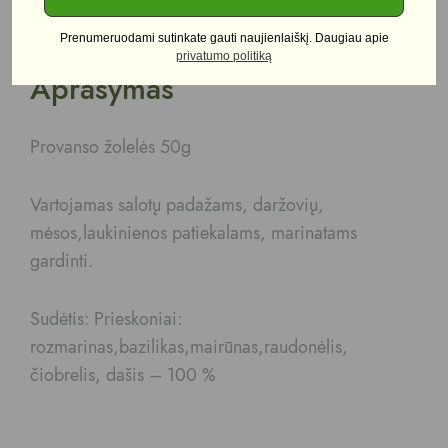
Aprašymas
Prenumeruodami sutinkate gauti naujienlaiškį. Daugiau apie
privatumo politiką
Aprašymas
Provanso žolelės 50g
Vartojamas salotų padažams, daržovių,
mėsos,laukinienos patiekalams, marinatams
gardinti.
Sudėtis: Prieskoniai:
rozmarinas,bazilikas,mairūnas,raudonėlis,
čiobrelis, dašis – 100 %