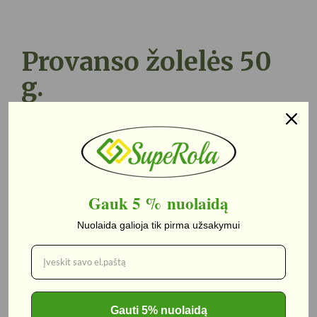
Provanso žolelės 50
g.
0,82
€
Į krepšelį
Gauk 5 %
nuolaidą
Nuolaida galioja tik pirma užsakymui
Kategorija:
Prieskoniai
Gauti 5% nuolaidą