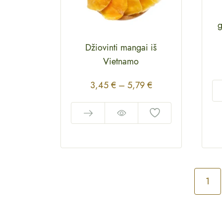
g
Džiovinti mangai iš
Vietnamo
3,45
€
–
5,79
€
1