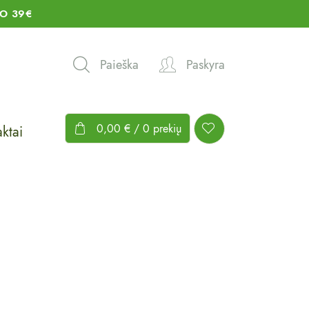
O 39€
Paieška
Paskyra
0,00
€
/ 0 prekių
ktai