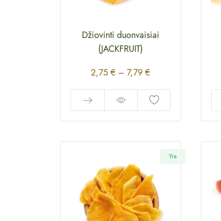
Džiovinti duonvaisiai
(JACKFRUIT)
2,75
€
–
7,79
€
Yra