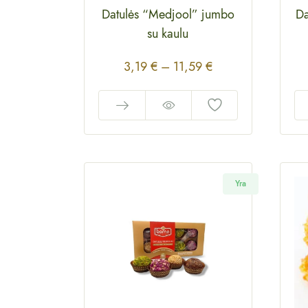
Datulės “Medjool” jumbo
Da
su kaulu
3,19
€
–
11,59
€
Yra