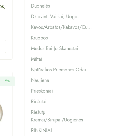
Duonelės
os,
Džiovinti Vaisiai, Uogos
Kavos/arbatos/kakavos/cukrūs
Kruopos
Medus Bei Jo Skanėstai
Miltai
Natūralios Priemonės Odai
Naujiena
Yra
Prieskoniai
Riešutai
Riešutų
Kremai/sirupai/uogienės
RINKINIAI