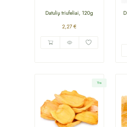
Datulių triufeliai, 120g
D
2,27
€
Yra