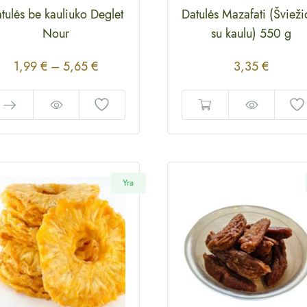
tulės be kauliuko Deglet
Datulės Mazafati (Švieži
Nour
su kaulu) 550 g
1,99
€
–
5,65
€
3,35
€
Yra