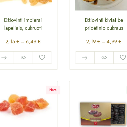
Džiovinti imbierai
Džiovinti kiviai be
lapeliais, cukruoti
pridėtinio cukraus
2,15
€
–
6,49
€
2,19
€
–
4,99
€
Nėra