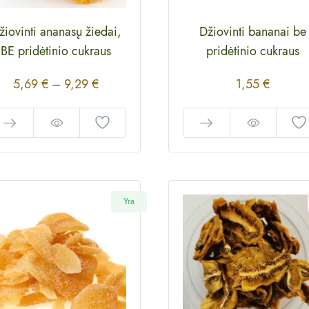
žiovinti ananasų žiedai,
Džiovinti bananai be
BE pridėtinio cukraus
pridėtinio cukraus
5,69
€
–
9,29
€
1,55
€
Yra