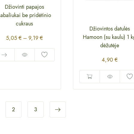
Džiovinti papajos
abaliukai be pridėtinio
cukraus
Džiovintos datulės
Hamoon (su kaulu) 1 k
5,05
€
–
9,19
€
dėžutėje
4,90
€
2
3