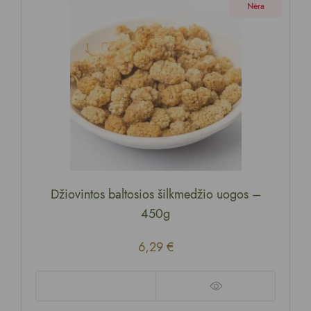
Nėra
Džiovintos baltosios šilkmedžio uogos
–
450g
6,29
€