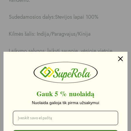
Sudedamosios dalys:Stevijos lapai 100%
Kilmės šalis: Indija/Paragvajus/Kinija
Laikymo sąlygos: laikyti sausoje, vėsioje vietoje,
vengti tiesioginių saulės spindulių.
Jums taip pat gali patikti...
Gauk 5 %
nuolaidą
Nuolaida galioja tik pirma užsakymui
Yra