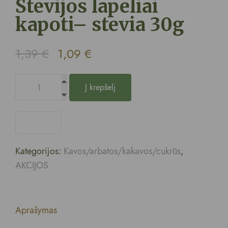
Stevijos lapeliai
kapoti– stevia 30g
1,39
€
1,09
€
Į krepšelį
Kategorijos:
Kavos/arbatos/kakavos/cukrūs
,
AKCIJOS
Aprašymas