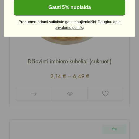
Gauti 5% nuolaidą
Prenumeruodami sutinkate gauti naujienlaiškį. Daugiau apie
privatumo politiką
Džiovinti imbiero kubeliai (cukruoti)
2,14
€
–
6,49
€
Yra