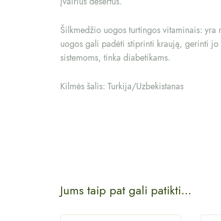
įvairius desertus.
Šilkmedžio uogos turtingos vitaminais: yra 
uogos gali padėti stiprinti kraują, gerinti j
sistemoms, tinka diabetikams.
Kilmės šalis: Turkija/Uzbekistanas
Jums taip pat gali patikti...