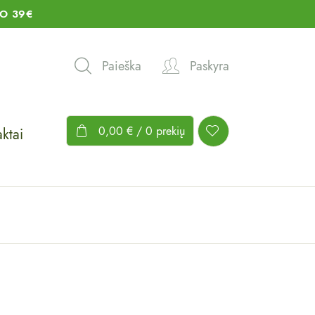
O 39€
Paieška
Paskyra
0,00
€
/ 0 prekių
ktai