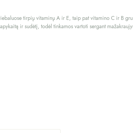
riebaluose tirpių vitaminų A ir E, taip pat vitamino C ir B g
o apykaitą ir sudėtį, todėl tinkamos vartoti sergant mažakrau