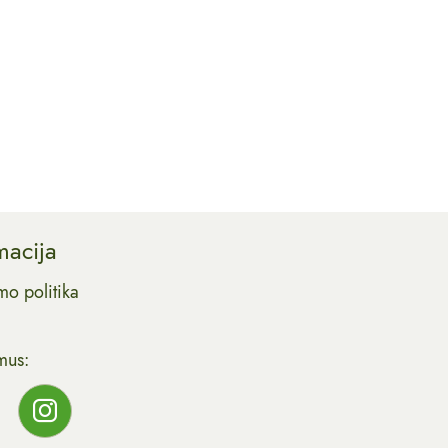
macija
mo politika
mus: