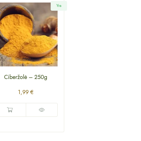
Yra
Ciberžolė
–
250g
1,99
€