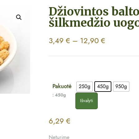
Džiovintos balt
šilkmedžio uog
3,49
€
–
12,90
€
Pakuotė
250g
450g
950g
: 450g
Išvalyti
6,29
€
Neturime