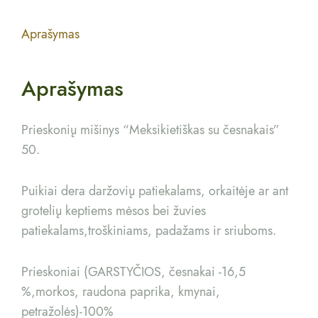
Aprašymas
Aprašymas
Prieskonių mišinys “Meksikietiškas su česnakais”
50.
Puikiai dera daržovių patiekalams, orkaitėje ar ant
grotelių keptiems mėsos bei žuvies
patiekalams,troškiniams, padažams ir sriuboms.
Prieskoniai (GARSTYČIOS, česnakai -16,5
%,morkos, raudona paprika, kmynai,
petražolės)-100%