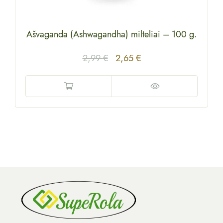
Ašvaganda (Ashwagandha) milteliai
–
100 g.
2,99
€
2,65
€