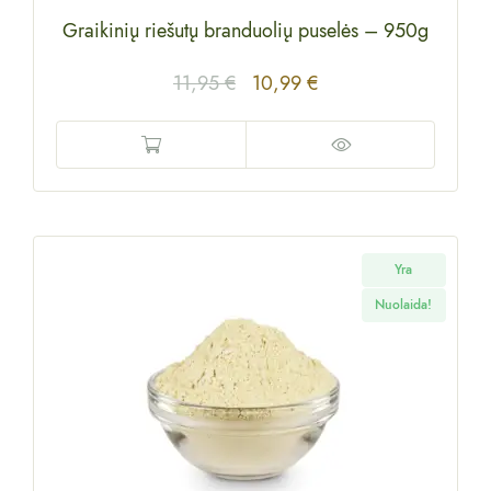
Graikinių riešutų branduolių puselės
–
950g
11,95
€
10,99
€
Yra
Nuolaida!