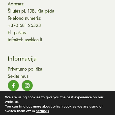
Adresas:
Šilutės pl. 19B, Klaipėda
Telefono numeris:
+370 681 26323
El. paštas:
info@chiaseklos.lt
Informacija
Privatumo politika
Sekite mus:
Visos teisės saugomos 2025 © UAB Lirola,
We are using cookies to give you the best experience on our
Sukurta:
Išradingi internautai.
website.
You can find out more about which cookies we are using or
switch them off in
settings
.