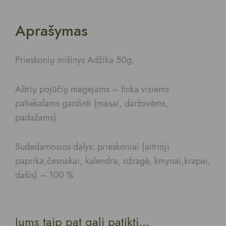
Aprašymas
Prieskonių mišinys Adžika 50g.
Aštrių pojūčių mėgėjams – tinka visiems
patiekalams gardinti (mėsai, daržovėms,
padažams).
Sudedamosios dalys: prieskoniai (aitrioji
paprika,česnakai, kalendra, ožragė, kmynai,krapai,
dašis) – 100 %
Jums taip pat gali patikti...