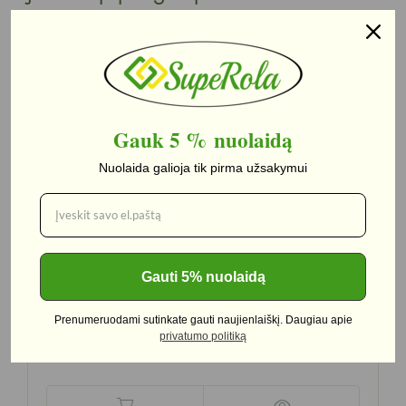
Yra
Nuolaida!
Gauk 5 %
nuolaidą
Nuolaida galioja tik pirma užsakymui
Gauti 5% nuolaidą
Bolivinė balanda Kynva
–
450g
Prenumeruodami sutinkate gauti naujienlaiškį. Daugiau apie
privatumo politiką
2,99
€
2,59
€