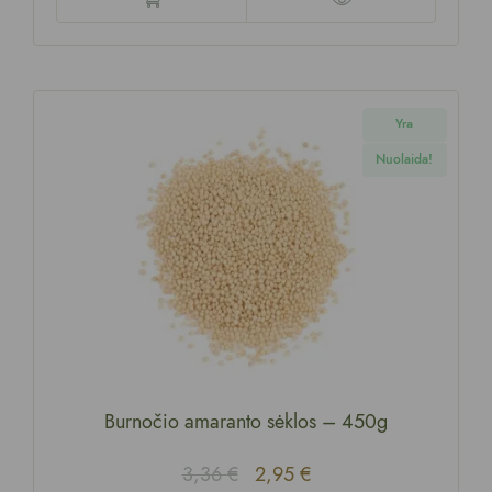
Yra
Nuolaida!
Burnočio amaranto sėklos
–
450g
3,36
€
2,95
€