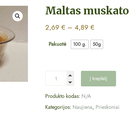
Maltas muskato 
2,69
€
–
4,89
€
Pakuotė
100 g.
50g
Į krepšelį
Produkto kodas:
N/A
Kategorijos:
Naujiena
,
Prieskoniai