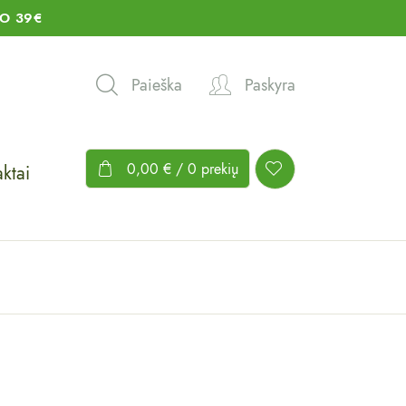
O 39€
Paieška
Paskyra
0,00
€
/ 0 prekių
ktai