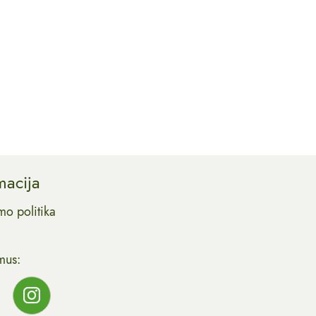
macija
mo politika
mus: