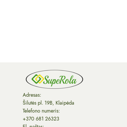
Adresas:
Šilutės pl. 19B, Klaipėda
Telefono numeris:
+370 681 26323
El. paštas: