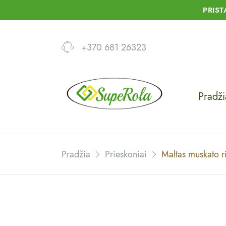
PRIS
+370 681 26323
Pradži
Pradžia
Prieskoniai
Maltas muskato r