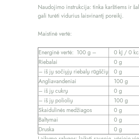
Naudojimo instrukcija: tinka karštiems ir ša
gali turėti vidurius laisvinantį poreikį.
Maistinė vertė:
Energinė vertė: 100 g –
0 kJ / 0 kc
Riebalai
0 g
– iš jų sočiųjų riebalų rūgščių
0 g
Angliavandeniai
100 g
– iš jų cukrų
0 g
– iš jų poliolių
100 g
Skaidulinės medžiagos
0 g
Baltymai
0 g
Druska
0 g
Laikymo sąlygos: laikyti sausoje, vėsioje vie