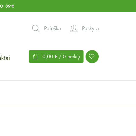
O 39€
Paieška
Paskyra
0,00
€
/ 0 prekių
ktai