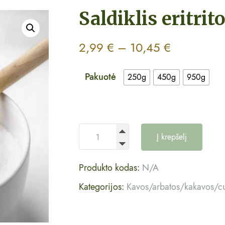
Saldiklis eritrito
2,99
€
–
10,45
€
Pakuotė
250g
450g
950g
Į krepšelį
Produkto kodas:
N/A
Kategorijos:
Kavos/arbatos/kakavos/c