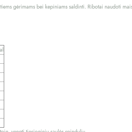
ltiems gėrimams bei kepiniams saldinti. Ribotai naudoti mais
al
toje, vengti tiesioginių saulės spindulių.