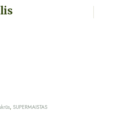
lis
ukrūs
,
SUPERMAISTAS