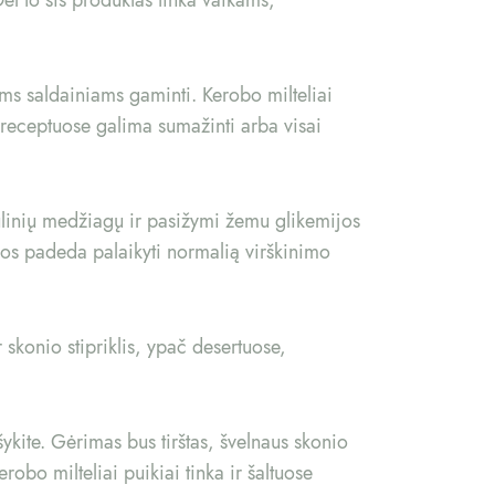
ms saldainiams gaminti. Kerobo milteliai
, receptuose galima sumažinti arba visai
ulinių medžiagų ir pasižymi žemu glikemijos
ulos padeda palaikyti normalią virškinimo
 skonio stipriklis, ypač desertuose,
ykite. Gėrimas bus tirštas, švelnaus skonio
robo milteliai puikiai tinka ir šaltuose