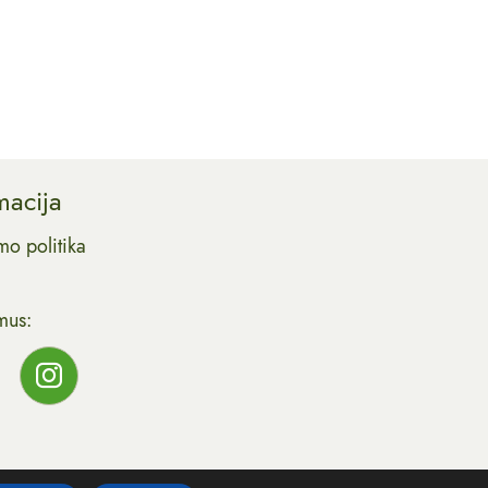
macija
mo politika
mus: