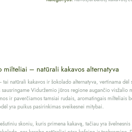
milteliai – natūrali kakavos alternatyva
tai natūrali kakavos ir šokolado alternatyva, vertinama dėl 
iš sausringame Viduržemio jūros regione augančio visžalio
s ir paverčiamos tamsiai rudais, aromatingais milteliais b
odėl yra puikus pasirinkimas sveikesnei mitybai.
ešutiniu skoniu, kuris primena kakavą, tačiau yra švelnesnis ir
olado, nes kerobe natūraliai nėra kofeino ir teobromino. Dė