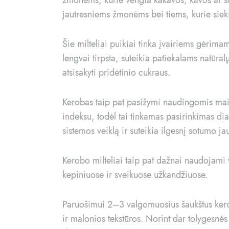
jautresniems žmonėms bei tiems, kurie siek
Šie milteliai puikiai tinka įvairiems gėrim
lengvai tirpsta, suteikia patiekalams natūr
atsisakyti pridėtinio cukraus.
Kerobas taip pat pasižymi naudingomis mais
indeksu, todėl tai tinkamas pasirinkimas dia
sistemos veiklą ir suteikia ilgesnį sotumo j
Kerobo milteliai taip pat dažnai naudojami v
kepiniuose ir sveikuose užkandžiuose.
Paruošimui 2–3 valgomuosius šaukštus kerobo
ir malonios tekstūros. Norint dar tolygesnės 