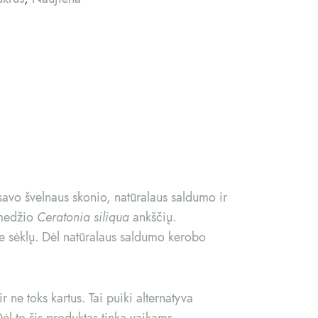
savo švelnaus skonio, natūralaus saldumo ir
 medžio
Ceratonia siliqua
ankščių.
e sėklų. Dėl natūralaus saldumo kerobo
 ne toks kartus. Tai puiki alternatyva
l to šis produktas tinka vaikams,