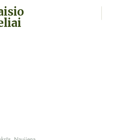
aisio
liai
ukrūs
,
Naujiena