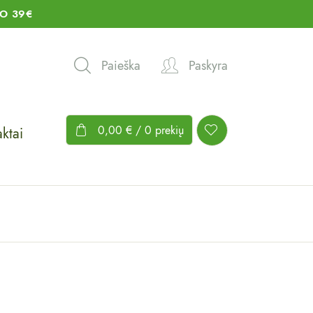
O 39€
Paieška
Paskyra
0,00
€
/ 0 prekių
ktai