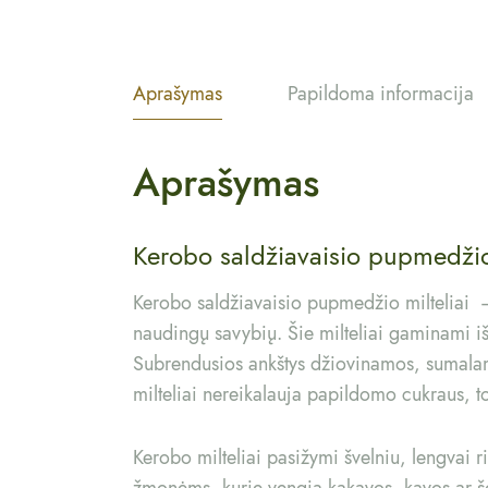
Aprašymas
Papildoma informacija
Aprašymas
Kerobo saldžiavaisio pupmedžio 
Kerobo saldžiavaisio pupmedžio milteliai – 
naudingų savybių. Šie milteliai gaminami 
Subrendusios ankštys džiovinamos, sumalamo
milteliai nereikalauja papildomo cukraus, t
Kerobo milteliai pasižymi švelniu, lengvai ri
žmonėms, kurie vengia kakavos, kavos ar šok