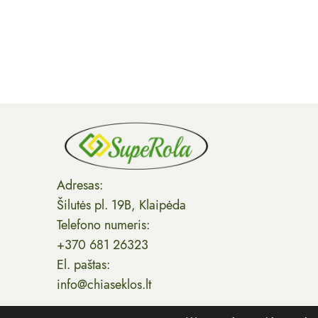
Adresas:
Šilutės pl. 19B, Klaipėda
Telefono numeris:
+370 681 26323
El. paštas:
info@chiaseklos.lt