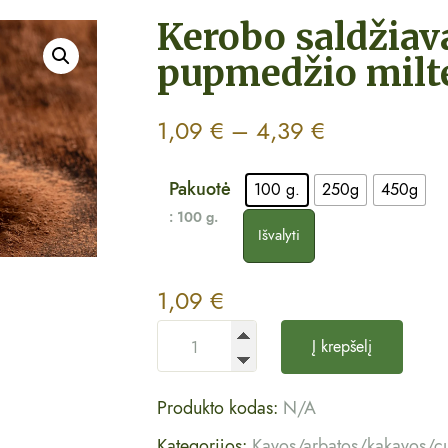
Kerobo saldžiav
pupmedžio milte
1,09
€
–
4,39
€
Pakuotė
100 g.
250g
450g
: 100 g.
Išvalyti
1,09
€
Į krepšelį
Produkto kodas:
N/A
Kategorijos:
Kavos/arbatos/kakavos/c