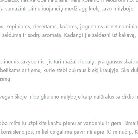
ia sumažinti stimuliuojančių medžiagų kiekį savo mityboje.
ams, kepiniams, desertams, košėms, jogurtams ar net naminia
alų saldumą ir sodrų aromatą. Kadangi jie saldesni už kakavą
tinėmis savybėmis. Jis turi mažai riebalų, yra gausus skaid
betikams ar tiems, kurie stebi cukraus kiekį kraujyje. Skaid
ausmą.
eganiškoje ir be gliuteno mityboje kaip natūralus saldiklis ir
 miltelių užpilkite karštu pienu ar vandeniu ir gerai išmaiš
konsistencijos, miltelius galima pavirinti apie 10 minučių. Ke