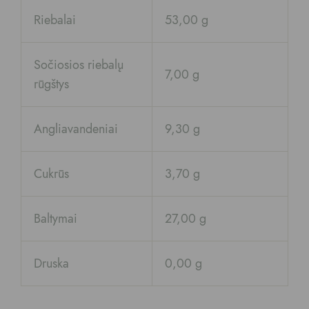
Riebalai
53,00 g
Sočiosios riebalų
7,00 g
rūgštys
Angliavandeniai
9,30 g
Cukrūs
3,70 g
Baltymai
27,00 g
Druska
0,00 g