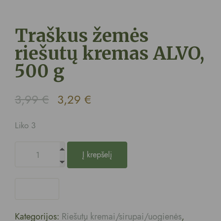
Traškus žemės
riešutų kremas ALVO,
500 g
3,99
€
3,29
€
Liko 3
Į krepšelį
Kategorijos:
Riešutų kremai/sirupai/uogienės
,