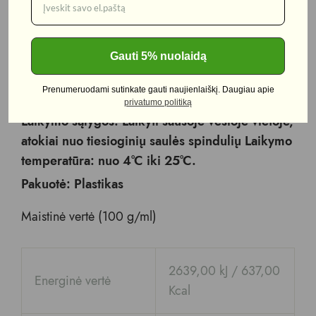
Sudedamosios dalys: ŽEMĖS RIEŠUTAI
Naudojimo instrukcija: Aatidarius pakuotę
Gauti 5% nuolaidą
suvartoti per 1 mėnesį. Produktas gali natūraliai
Prenumeruodami sutinkate gauti naujienlaiškį. Daugiau apie
sluoksniuotis. Sumaišyti prieš vartojimą.
privatumo politiką
Laikymo sąlygos: Laikyti sausoje vėsioje vietoje,
atokiai nuo tiesioginių saulės spindulių Laikymo
temperatūra: nuo 4°C iki 25°C.
Pakuotė: Plastikas
Maistinė vertė (100 g/ml)
2639,00 kJ / 637,00
Energinė vertė
Kcal