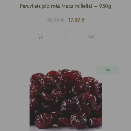
Peruvinės pipirnės Maca milteliai
–
950g
19,99
€
17,89
€
Yra