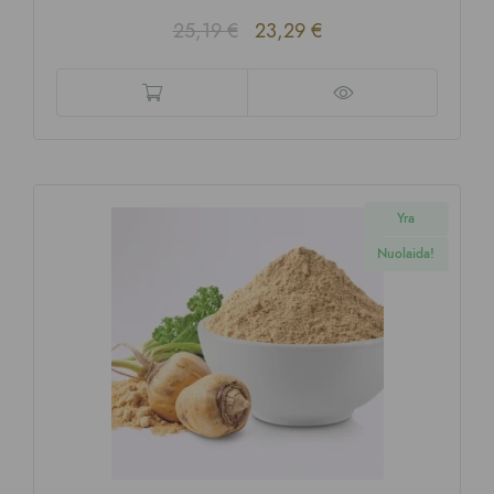
25,19
€
23,29
€
Yra
Nuolaida!