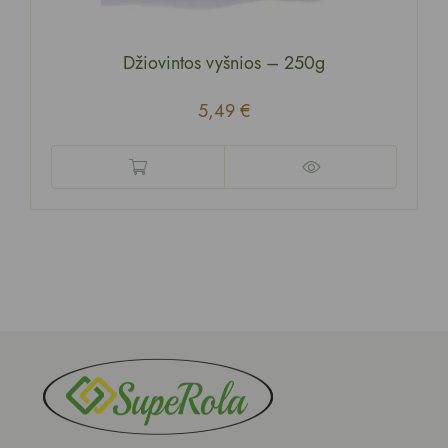
Džiovintos vyšnios
–
250g
5,49
€