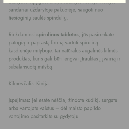
Laikymo sąlygos:
laikyti sausoje, vėsioje vietoje,
sandariai uždarytoje pakuotėje, saugoti nuo
tiesioginių saulės spindulių.
Rinkdamiesi
spirulinos tabletes
, jūs pasirenkate
patogią ir paprastą formą vartoti spiruliną
kasdienėje mityboje. Tai natūralus augalinės kilmės
produktas, kuris gali būti lengvai įtrauktas į įvairią ir
subalansuotą mitybą.
Kilmės šalis: Kinija.
Įspėjimas
:
jei esate nėščia, žindote kūdikį, sergate
arba vartojate vaistus – dėl maisto papildo
vartojimo pasitarkite su gydytoju