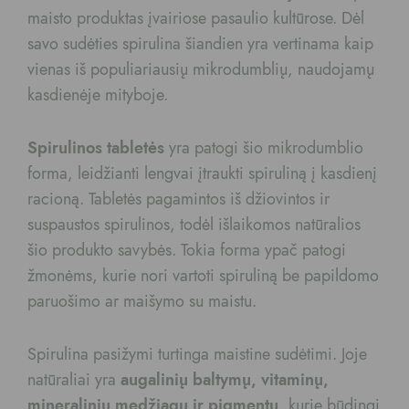
maisto produktas įvairiose pasaulio kultūrose. Dėl
savo sudėties spirulina šiandien yra vertinama kaip
vienas iš populiariausių mikrodumblių, naudojamų
kasdienėje mityboje.
Spirulinos tabletės
yra patogi šio mikrodumblio
forma, leidžianti lengvai įtraukti spiruliną į kasdienį
racioną. Tabletės pagamintos iš džiovintos ir
suspaustos spirulinos, todėl išlaikomos natūralios
šio produkto savybės. Tokia forma ypač patogi
žmonėms, kurie nori vartoti spiruliną be papildomo
paruošimo ar maišymo su maistu.
Spirulina pasižymi turtinga maistine sudėtimi. Joje
natūraliai yra
augalinių baltymų, vitaminų,
mineralinių medžiagų ir pigmentų
, kurie būdingi