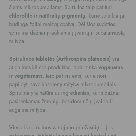
šiems mikrodumbliams. Spirulina taip pat turi
chlorofilo ir natūralių pigmentų
, kurie suteikia jai
būdingą žaliai melsvą spalvą. Dėl šios sudėties
spirulina dažnai įtraukiama į įvairią ir subalansuotą
mitybą.
Spirulinos tabletės (Arthrospira platensis)
yra
augalinės kilmės produktas, todėl tinka
veganams
ir vegetarams
, taip pat visiems, kurie nori
papildyti savo kasdienę mitybą mikrodumbliais.
Spirulina yra natūralus ingredientas, kuris dažnai
pasirenkamas žmonių, besidominčių įvairia ir
augaline mityba.
Viena iš spirulinos vartojimo priežasčių – jos