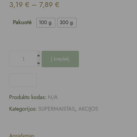
3,19
€
–
7,89
€
Pakuotė
100 g.
300 g.
Į krepšelį
Produkto kodas:
N/A
Kategorijos:
SUPERMAISTAS
,
AKCIJOS
Aprašymas