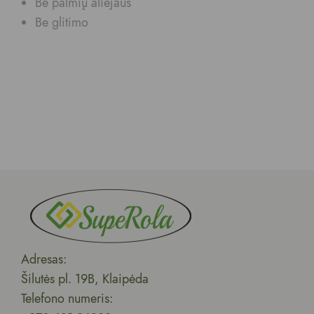
Be palmių aliejaus
Be glitimo
Adresas:
Šilutės pl. 19B, Klaipėda
Telefono numeris: