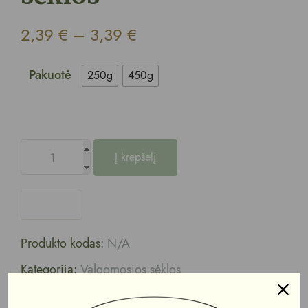
2,39
€
–
3,39
€
Pakuotė
250g
450g
Į krepšelį
Produkto kodas:
N/A
Kategorija:
Valgomosios sėklos