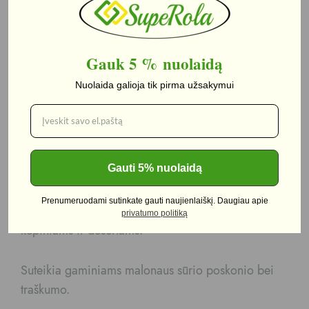
Aprašymas
Papildoma informacija
Gauk 5 %
nuolaidą
Nuolaida galioja tik pirma užsakymui
Aprašymas
Juodųjų sezamų sėklos
Gauti 5% nuolaidą
Juodieji sezamai tinka mėsos, žuvies, duonos
Prenumeruodami sutinkate gauti naujienlaiškį. Daugiau apie
gaminiams, paštetams, sriuboms, įvairiems
privatumo politiką
kepiniams ir desertams.
Suteikia gaminiams malonaus sūrio poskonio bei
traškumo.