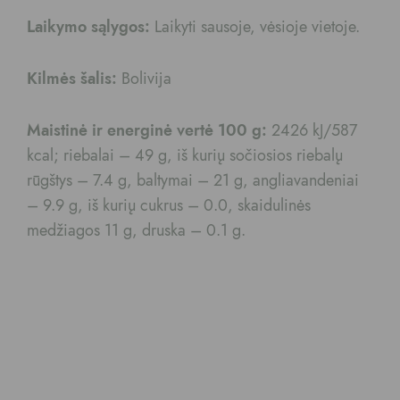
Laikymo sąlygos:
Laikyti sausoje, vėsioje vietoje.
Kilmės šalis:
Bolivija
Maistinė ir energinė vertė 100 g:
2426 kJ/587
kcal; riebalai – 49 g, iš kurių sočiosios riebalų
rūgštys – 7.4 g, baltymai – 21 g, angliavandeniai
– 9.9 g, iš kurių cukrus – 0.0, skaidulinės
medžiagos 11 g, druska – 0.1 g.