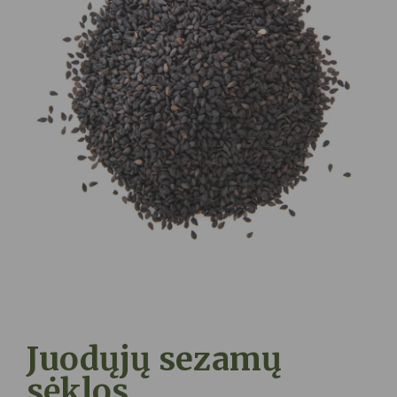
Juodųjų sezamų
sėklos