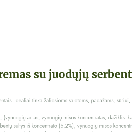
remas su juodųjų serben
ntais. Idealiai tinka žaliosioms salotoms, padažams, sūriui,
(vynuogių actas, vynuogių misos koncentratas, dažiklis: kar
rbentų sultys iš koncentrato (6,2%), vynuogių misos koncentr