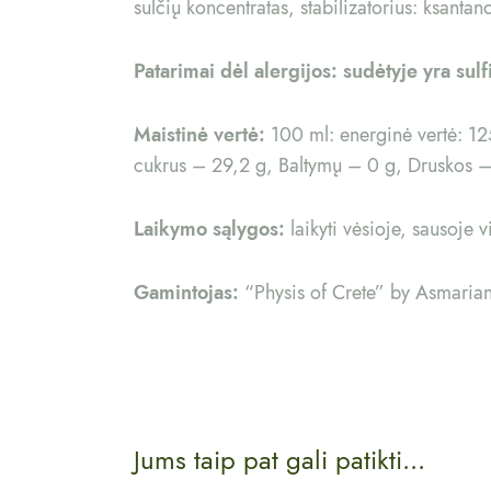
sulčių koncentratas, stabilizatorius: ksanta
Patarimai dėl alergijos: sudėtyje yra sulf
Maistinė vertė:
100 ml: energinė vertė: 125
cukrus – 29,2 g, Baltymų – 0 g, Druskos –
Laikymo sąlygos:
laikyti vėsioje, sausoje v
Gamintojas:
“Physis of Crete” by Asmarian
Jums taip pat gali patikti...