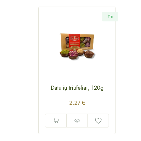
Yra
Datulių triufeliai, 120g
2,27
€