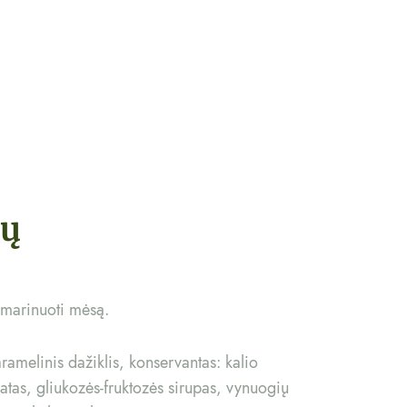
tų
 marinuoti mėsą.
amelinis dažiklis, konservantas: kalio
atas, gliukozės-fruktozės sirupas, vynuogių