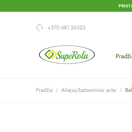
PRIS
+370 681 26323
Pradži
Pradžia
Aliejus/balzaminiai actai
Ba