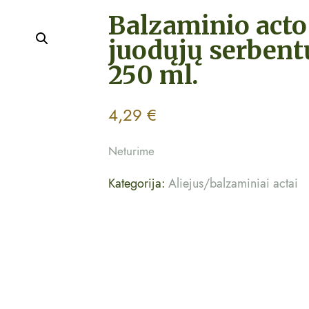
Balzaminio acto
juodųjų serbent
250 ml.
4,29
€
Neturime
Kategorija:
Aliejus/balzaminiai actai