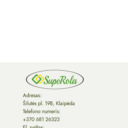
Adresas:
Šilutės pl. 19B, Klaipėda
Telefono numeris:
+370 681 26323
El. paštas: