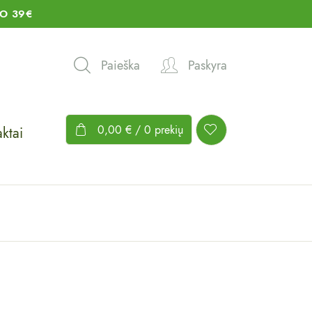
O 39€
Paieška
Paskyra
0,00
€
/ 0 prekių
ktai