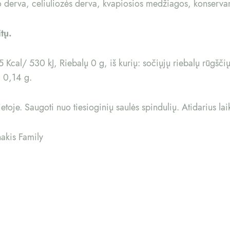
no derva, celiuliozės derva, kvapiosios medžiagos, konservan
itų.
 Kcal/ 530 kJ, Riebalų 0 g, iš kurių: sočiųjų riebalų rūgšči
 0,14 g.
ietoje. Saugoti nuo tiesioginių saulės spindulių. Atidarius laik
akis Family