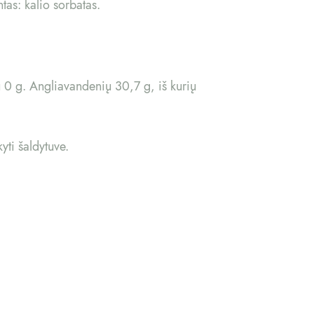
tas: kalio sorbatas.
ų 0 g. Angliavandenių 30,7 g, iš kurių
yti šaldytuve.