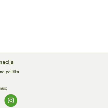
macija
mo politika
mus: