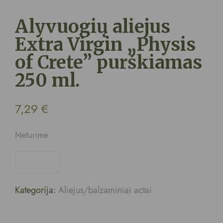
Alyvuogių aliejus
Extra Virgin „Physis
of Crete” purškiamas
250 ml.
7,29
€
Neturime
Kategorija:
Aliejus/balzaminiai actai