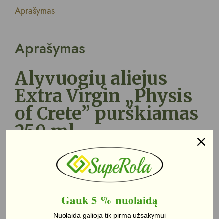
Aprašymas
Aprašymas
Alyvuogių aliejus
Extra Virgin „Physis
of Crete” purškiamas
250 ml.
„Physis of Crete“ – ypač grynas aukščiausios
rūšies alyvuogių aliejus, gautas tiesiogiai iš
alyvuogių ir tik mechaninėmis priemonėmis.
Gauk 5 %
nuolaidą
Pasižymintis labai mažu rūgštingumu ir vaisių
aromatu.
Nuolaida galioja tik pirma užsakymui