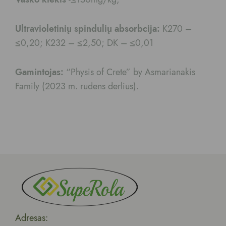
Ultravioletinių spindulių absorbcija:
K270 –
≤0,20; K232 – ≤2,50; DK – ≤0,01
Gamintojas:
“Physis of Crete” by Asmarianakis
Family (2023 m. rudens derlius).
Adresas: