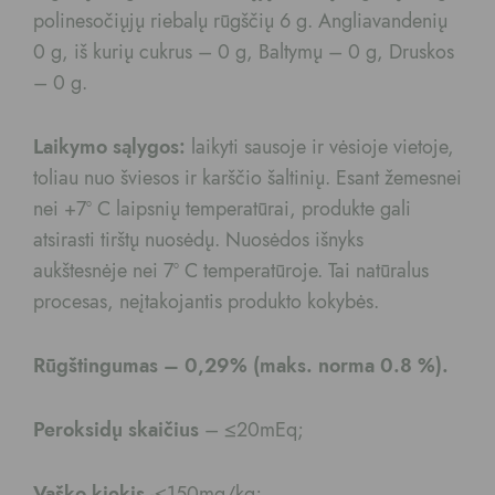
polinesočiųjų riebalų rūgščių 6 g. Angliavandenių
0 g, iš kurių cukrus – 0 g, Baltymų – 0 g, Druskos
– 0 g.
Laikymo sąlygos:
laikyti sausoje ir vėsioje vietoje,
toliau nuo šviesos ir karščio šaltinių. Esant žemesnei
nei +7º C laipsnių temperatūrai, produkte gali
atsirasti tirštų nuosėdų. Nuosėdos išnyks
aukštesnėje nei 7º C temperatūroje. Tai natūralus
procesas, neįtakojantis produkto kokybės.
Rūgštingumas – 0,29% (maks. norma 0.8 %).
Peroksidų skaičius
– ≤20mEq;
Vaško kiekis
-≤150mg/kg;