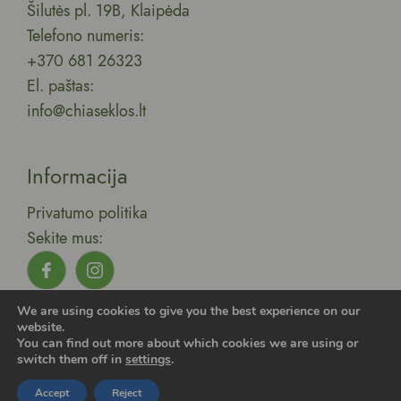
Šilutės pl. 19B, Klaipėda
Telefono numeris:
+370 681 26323
El. paštas:
info@chiaseklos.lt
Informacija
Privatumo politika
Sekite mus:
Visos teisės saugomos 2025 © UAB Lirola,
We are using cookies to give you the best experience on our
Sukurta:
Išradingi internautai.
website.
You can find out more about which cookies we are using or
switch them off in
settings
.
Accept
Reject