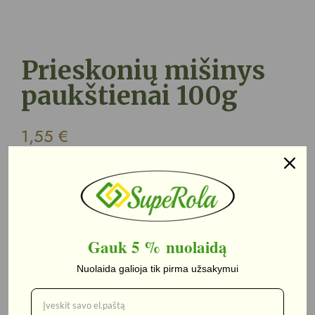
Prieskonių mišinys
paukštienai 100g
1,55
€
Pakuotė
100 g.
Gauk 5 %
nuolaidą
Į krepšelį
Nuolaida galioja tik pirma užsakymui