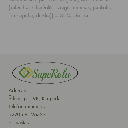
(kalendra, ciberžolė, ožragė, kuminas, pankolis,
čili paprika, druska)) – 85 %, druska.
Adresas:
Šilutės pl. 19B, Klaipėda
Telefono numeris:
+370 681 26323
El. paštas: