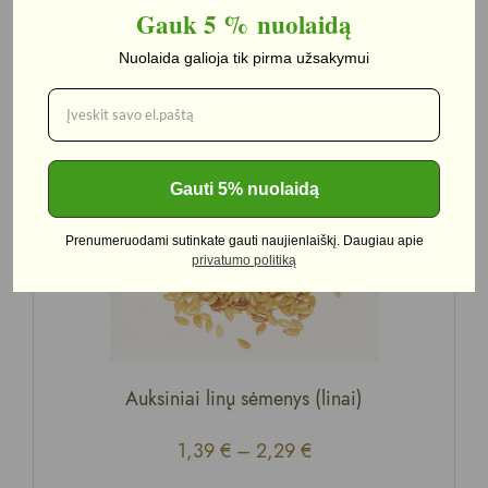
Gauk 5 %
nuolaidą
Nuolaida galioja tik pirma užsakymui
Yra
Gauti 5% nuolaidą
Prenumeruodami sutinkate gauti naujienlaiškį. Daugiau apie
privatumo politiką
Auksiniai linų sėmenys (linai)
1,39
€
–
2,29
€