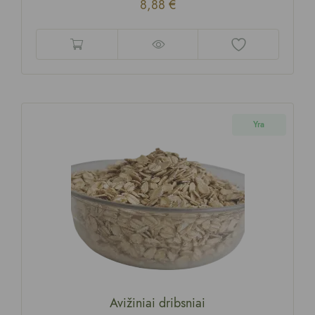
8,88
€
Yra
Avižiniai dribsniai