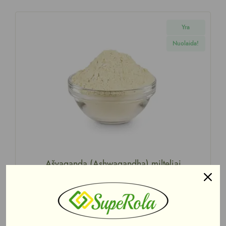
Yra
Nuolaida!
Ašvaganda (Ashwagandha) milteliai
2,65
€
–
6,45
€