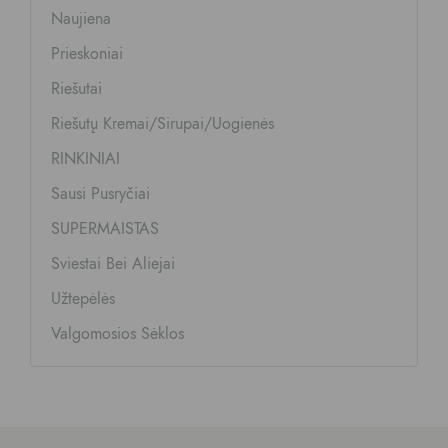
Naujiena
Prieskoniai
Riešutai
Riešutų Kremai/sirupai/uogienės
RINKINIAI
Sausi Pusryčiai
SUPERMAISTAS
Sviestai Bei Aliejai
Užtepėlės
Valgomosios Sėklos