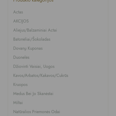
Actas
AKCIJOS
Aliejus/balzaminiai Actai
Batonėliai/šokoladas
Dovanų Kuponas
Duonelės
Džiovinti Vaisiai, Uogos
Kavos/arbatos/kakavos/cukrūs
Kruopos
Medus Bei Jo Skanėstai
Miltai
Natūralios Priemonės Odai