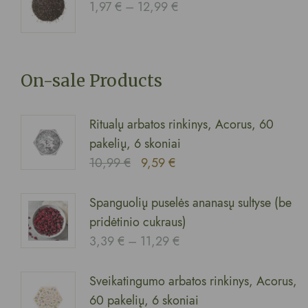
1,97
€
–
12,99
€
On-sale Products
Ritualų arbatos rinkinys, Acorus, 60
pakelių, 6 skoniai
10,99
€
9,59
€
Spanguolių puselės ananasų sultyse (be
pridėtinio cukraus)
3,39
€
–
11,29
€
Sveikatingumo arbatos rinkinys, Acorus,
60 pakelių, 6 skoniai