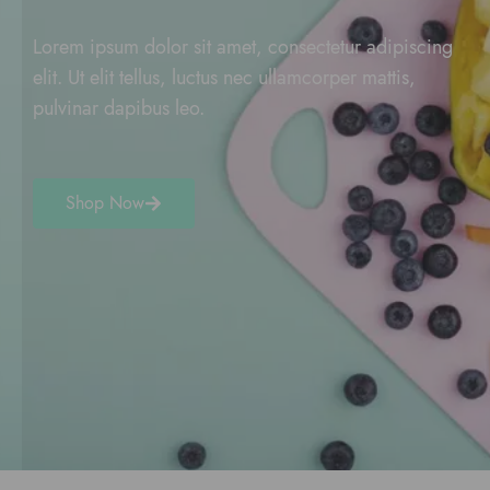
Lorem ipsum dolor sit amet, consectetur adipiscing
elit. Ut elit tellus, luctus nec ullamcorper mattis,
pulvinar dapibus leo.
Shop Now