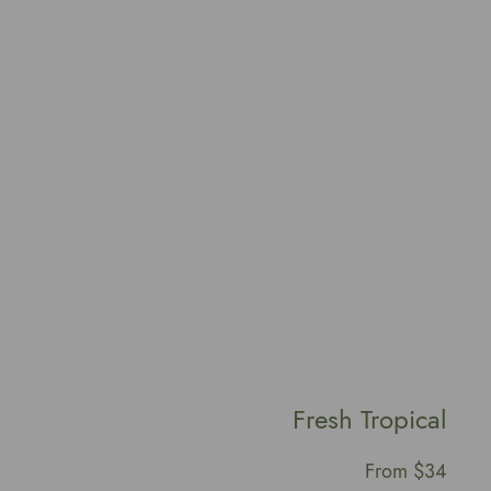
Orange Products
From $12
Fresh Tropical
From $34