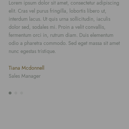
cing
Lorem ipsum dolor sit amet, consectetur adipiscing
Lor
elit. Cras vel purus fringilla, lobortis libero ut,
elit
interdum lacus. Ut quis urna sollicitudin, iaculis
inte
dolor sed, sodales mi. Proin a velit convallis,
dolo
m
fermentum orci in, rutrum diam. Duis elementum
fer
amet
odio a pharetra commodo. Sed eget massa sit amet
odi
nunc egestas tristique.
nunc
Tiana Mcdonnell
Ter
Sales Manager
Mar