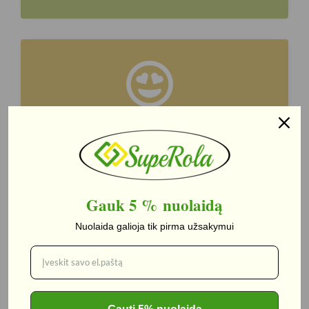
No Human Errors
Lorem ipsum dolor sit amet, consectetur
adipiscing elit. Ut elit tellus
Gauk 5 %
nuolaidą
Nuolaida galioja tik pirma užsakymui