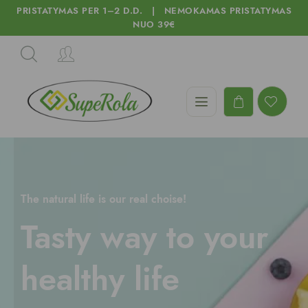
PRISTATYMAS PER 1–2 D.D. | NEMOKAMAS PRISTATYMAS
NUO 39€
The natural life is our real choise!
Tasty way to your
healthy life