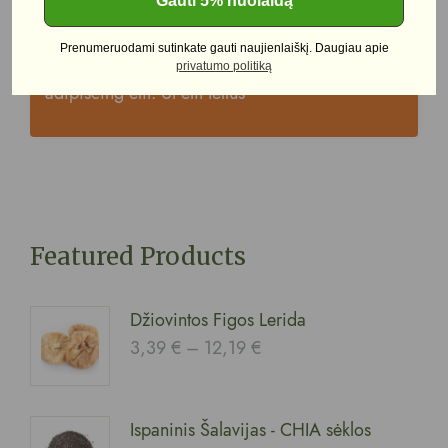
Gauti 5% nuolaidą
Suitable For Our Nature
Prenumeruodami sutinkate gauti naujienlaiškį. Daugiau apie
Lorem ipsum dolor sit amet, consectetur
privatumo politiką
adipiscing elit. Ut elit tellus
Featured Products
Džiovintos Figos Lerida
3,39
€
–
12,19
€
Ispaninis Šalavijas - CHIA sėklos