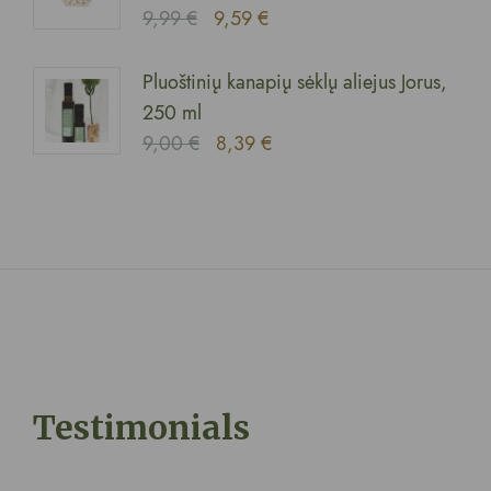
9,99
€
9,59
€
Pluoštinių kanapių sėklų aliejus Jorus,
250 ml
9,00
€
8,39
€
Testimonials