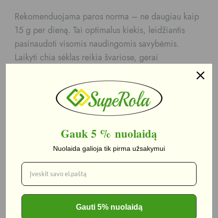
Rekomenduojama paros norma – ne daugiau kaip
15 g per dieną. Tai optimalus kiekis, leidžiantis
pasinaudoti visomis naudingomis savybėmis.
Laikyti chia sėklas reikia švariose, gerai
vėdinamose patalpose, 0–25 °C temperatūroje,
saugant nuo drėgmės.
Ispaninis šalavijas – CHIA sėklos yra paprastas,
natūralus ir itin vertingas pasirinkimas visiems,
Gauk 5 %
nuolaidą
norintiems praturtinti savo mitybą sveikais
Nuolaida galioja tik pirma užsakymui
ingredientais, tinkantis tiek suaugusiems, tiek
vaikams ir visai šeimai.
Kilmės šalis: Argentina/Paragvajus/Indija
Gauti 5% nuolaidą