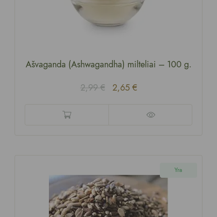
Ašvaganda (Ashwagandha) milteliai
–
100 g.
2,99
€
2,65
€
Yra