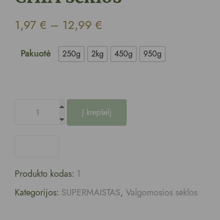
1,97
€
–
12,99
€
Pakuotė
250g
2kg
450g
950g
Į krepšelį
Produkto kodas:
1
Kategorijos:
SUPERMAISTAS
,
Valgomosios sėklos