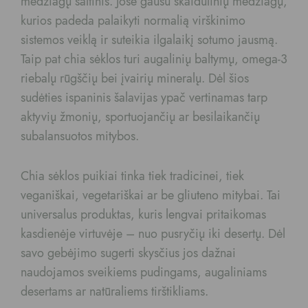
medžiagų šaltinis. Jose gausu skaidulinių medžiagų,
kurios padeda palaikyti normalią virškinimo
sistemos veiklą ir suteikia ilgalaikį sotumo jausmą.
Taip pat chia sėklos turi augalinių baltymų, omega-3
riebalų rūgščių bei įvairių mineralų. Dėl šios
sudėties ispaninis šalavijas ypač vertinamas tarp
aktyvių žmonių, sportuojančių ar besilaikančių
subalansuotos mitybos.
Chia sėklos puikiai tinka tiek tradicinei, tiek
veganiškai, vegetariškai ar be gliuteno mitybai. Tai
universalus produktas, kuris lengvai pritaikomas
kasdienėje virtuvėje – nuo pusryčių iki desertų. Dėl
savo gebėjimo sugerti skysčius jos dažnai
naudojamos sveikiems pudingams, augaliniams
desertams ar natūraliems tirštikliams.