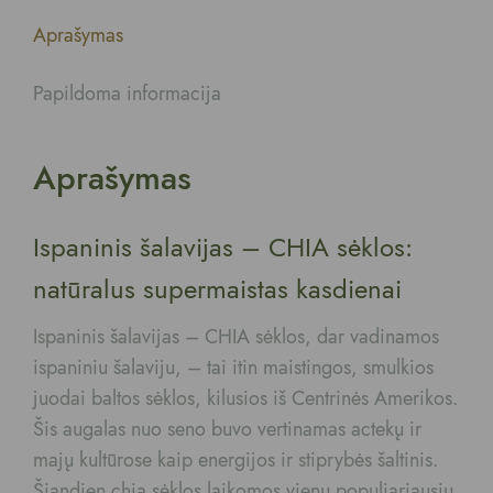
Aprašymas
Papildoma informacija
Aprašymas
Ispaninis šalavijas – CHIA sėklos:
natūralus supermaistas kasdienai
Ispaninis šalavijas – CHIA sėklos, dar vadinamos
ispaniniu šalaviju, – tai itin maistingos, smulkios
juodai baltos sėklos, kilusios iš Centrinės Amerikos.
Šis augalas nuo seno buvo vertinamas actekų ir
majų kultūrose kaip energijos ir stiprybės šaltinis.
Šiandien chia sėklos laikomos vienu populiariausių