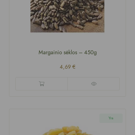
Margainio sėklos
–
450g
4,69
€
Yra