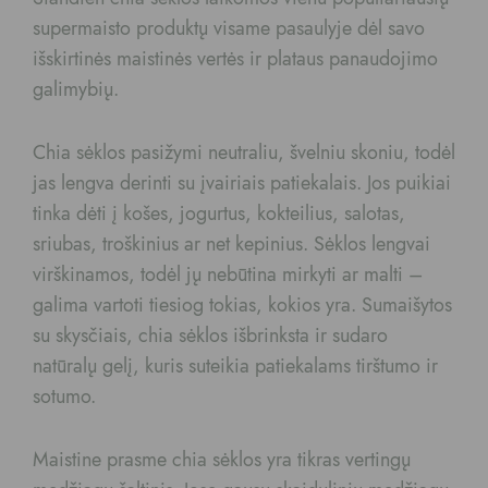
supermaisto produktų visame pasaulyje dėl savo
išskirtinės maistinės vertės ir plataus panaudojimo
galimybių.
Chia sėklos pasižymi neutraliu, švelniu skoniu, todėl
jas lengva derinti su įvairiais patiekalais. Jos puikiai
tinka dėti į košes, jogurtus, kokteilius, salotas,
sriubas, troškinius ar net kepinius. Sėklos lengvai
virškinamos, todėl jų nebūtina mirkyti ar malti –
galima vartoti tiesiog tokias, kokios yra. Sumaišytos
su skysčiais, chia sėklos išbrinksta ir sudaro
natūralų gelį, kuris suteikia patiekalams tirštumo ir
sotumo.
Maistine prasme chia sėklos yra tikras vertingų