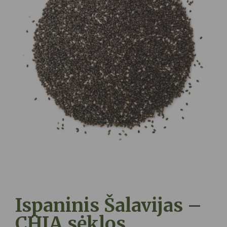
Ispaninis Šalavijas –
CHIA sėklos