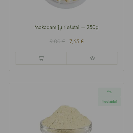
Makadamijų riešutai
–
250g
9,00
€
7,65
€
Yra
Nuolaida!