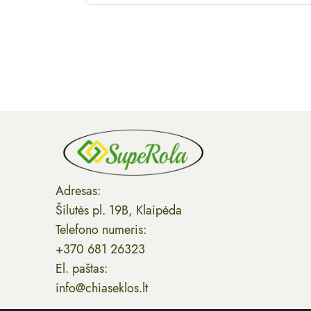
Adresas:
Šilutės pl. 19B, Klaipėda
Telefono numeris:
+370 681 26323
El. paštas:
info@chiaseklos.lt