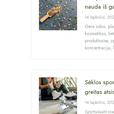
nauda iš g
14 lapkričio, 20
Gera odos, plau
kosmetikos, bet
produktuose, yp
koncentracija, 
Sėklos spor
greitas ats
14 lapkričio, 20
Sportuojant sva