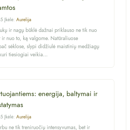
amtos
25 Įkėlė:
Aurelija
kų ir nagų būklė dažnai priklauso ne tik nuo
 ir nuo to, ką valgome. Natūraliuose
ač sėklose, slypi didžiulė maistinių medžiagų
kuri tiesiogiai veikia…
tuojantiems: energija, baltymai ir
istatymas
25 Įkėlė:
Aurelija
rbu ne tik treniruočių intensyvumas, bet ir