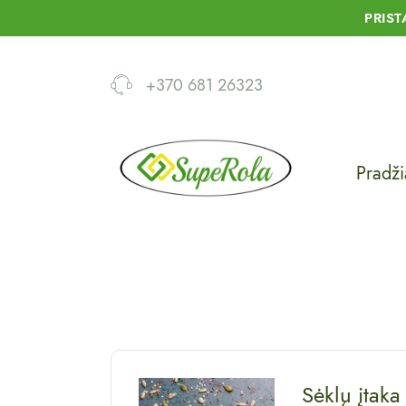
PRIS
+370 681 26323
Pradži
Sėklų įtaka