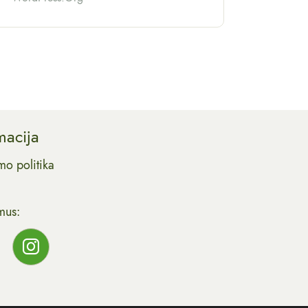
macija
mo politika
mus: