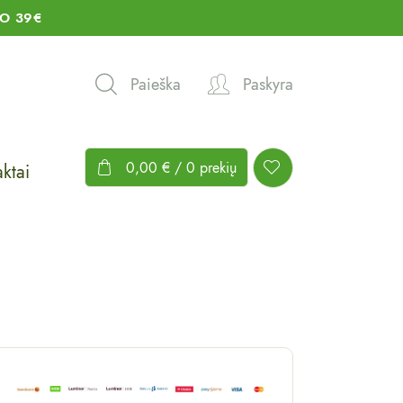
O 39€
Paieška
Paskyra
0,00
€
/ 0 prekių
ktai