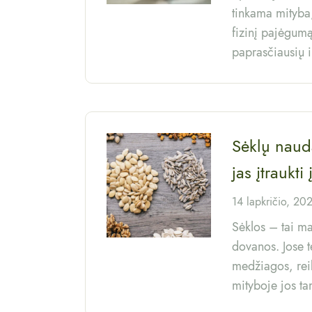
tinkama mityba,
fizinį pajėgumą
paprasčiausių i
Sėklų naud
jas įtraukt
14 lapkričio, 20
Sėklos – tai m
dovanos. Jose t
medžiagos, rei
mityboje jos ta