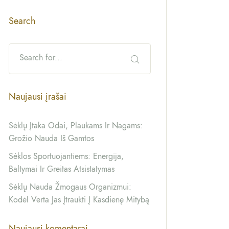
Search
Naujausi įrašai
Sėklų Įtaka Odai, Plaukams Ir Nagams:
Grožio Nauda Iš Gamtos
Sėklos Sportuojantiems: Energija,
Baltymai Ir Greitas Atsistatymas
Sėklų Nauda Žmogaus Organizmui:
Kodėl Verta Jas Įtraukti Į Kasdienę Mitybą
Naujausi komentarai