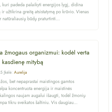
 kuri padeda palaikyti energijos lygį, didina
 ir užtikrina greitą atsistatymą po krūvio. Vienas
r natūraliausių būdų praturtinti…
a žmogaus organizmui: kodėl verta
i į kasdienę mitybą
25 Įkėlė:
Aurelija
ažos, bet nepaprastai maistingos gamtos
elpa koncentruota energija ir maistinės
kalingos naujam augalui išaugti, todėl žmonių
mpa tikru sveikatos šaltiniu. Vis daugiau…