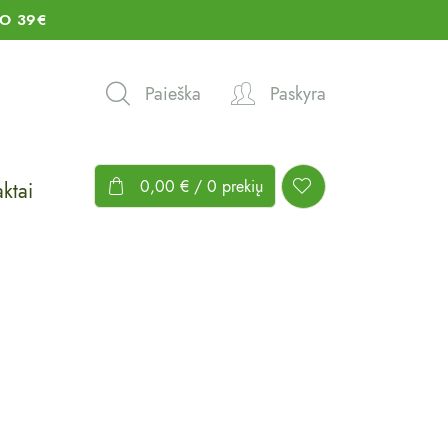
O 39€
Paieška
Paskyra
0,00
€
/ 0 prekių
ktai