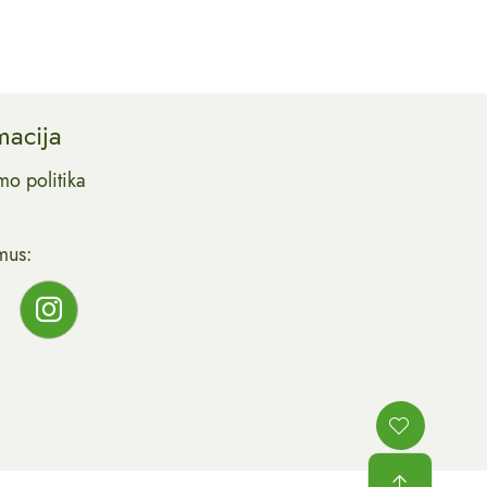
macija
mo politika
mus: