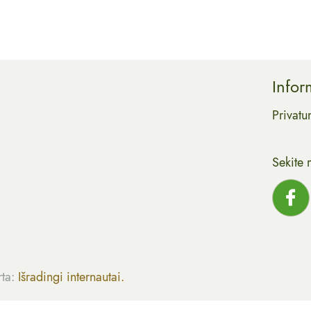
Infor
Privatu
Sekite 
rta:
Išradingi internautai.