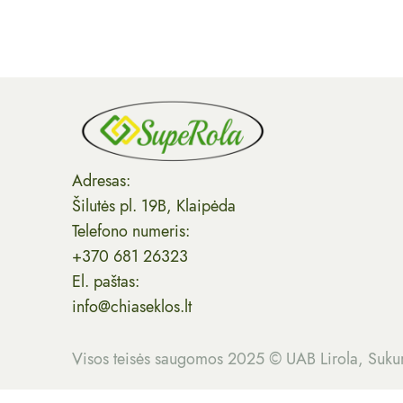
Adresas:
Šilutės pl. 19B, Klaipėda
Telefono numeris:
+370 681 26323
El. paštas:
info@chiaseklos.lt
Visos teisės saugomos 2025 © UAB Lirola, Suku