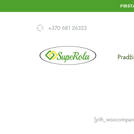
PRIS
+370 681 26323
Pradži
[yith_woocompare