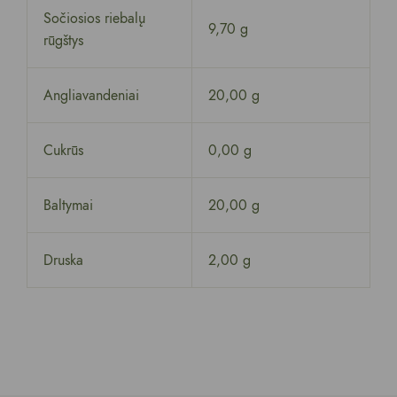
Sočiosios riebalų
9,70 g
rūgštys
Angliavandeniai
20,00 g
Cukrūs
0,00 g
Baltymai
20,00 g
Druska
2,00 g