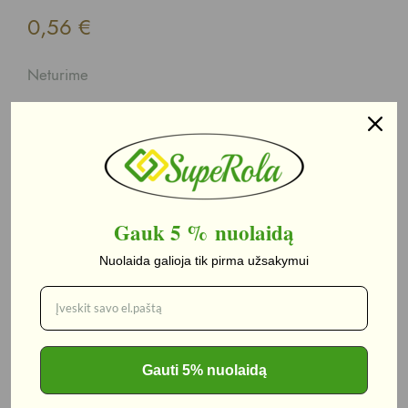
0,56
€
Neturime
Kategorija:
AKCIJOS
Gauk 5 %
nuolaidą
Aprašymas
Nuolaida galioja tik pirma užsakymui
Aprašymas
Gauti 5% nuolaidą
Zigmas jūros dumblių užkandis su druska 5 g