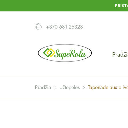
PRIS
+370 681 26323
Pradži
Pradžia
Užtepėlės
Tapenade aux olive