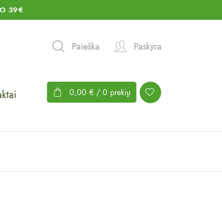
O 39€
Paieška
Paskyra
0,00
€
/ 0 prekių
ktai