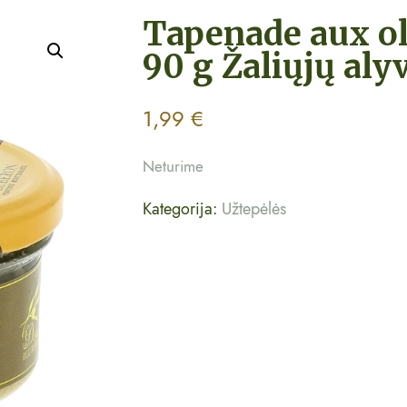
Tapenade aux ol
90 g Žaliųjų aly
1,99
€
Neturime
Kategorija:
Užtepėlės