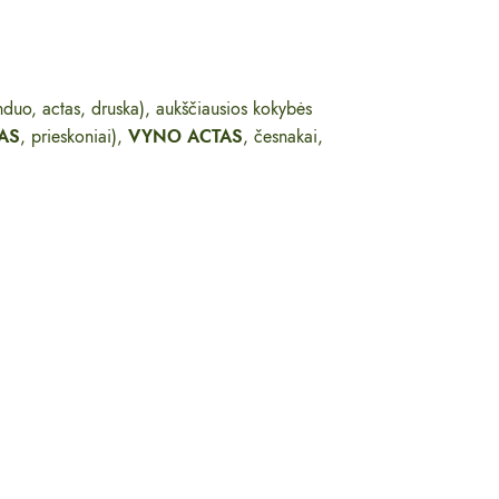
nduo, actas, druska), aukščiausios kokybės
AS
, prieskoniai),
VYNO ACTAS
, česnakai,