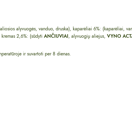
liosios alyvuogės, vanduo, druska), kaparėliai 6%: (kaparėliai, va
kremas 2,6%: (sūdyti
ANČIUVIAI
, alyvuogių aliejus,
VYNO ACT
peratūroje ir suvartoti per 8 dienas.