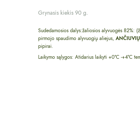
Grynasis kiekis 90 g.
Sudedamosios dalys:žaliosios alyvuogės 82%: (ža
pirmojo spaudimo alyvuogių aliejus,
ANČIUVIŲ
pipirai.
Laikymo sąlygos: Atidarius laikyti +0°C -+4°C tem