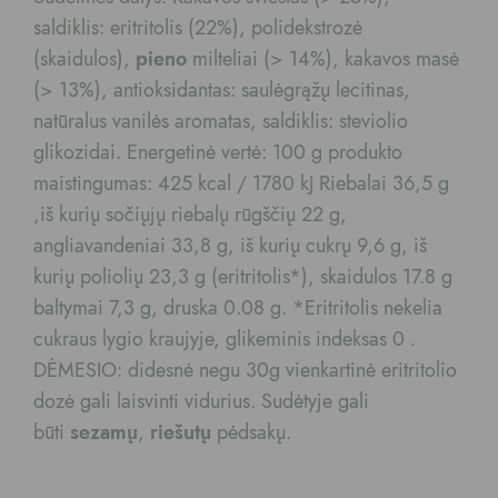
saldiklis: eritritolis (22%), polidekstrozė
(skaidulos),
pieno
milteliai (> 14%), kakavos masė
(> 13%), antioksidantas: saulėgrąžų lecitinas,
natūralus vanilės aromatas, saldiklis: steviolio
glikozidai. Energetinė vertė: 100 g produkto
maistingumas: 425 kcal / 1780 kJ Riebalai 36,5 g
,iš kurių sočiųjų riebalų rūgščių 22 g,
angliavandeniai 33,8 g, iš kurių cukrų 9,6 g, iš
kurių poliolių 23,3 g (eritritolis*), skaidulos 17.8 g
baltymai 7,3 g, druska 0.08 g. *Eritritolis nekelia
cukraus lygio kraujyje, glikeminis indeksas 0 .
DĖMESIO: didesnė negu 30g vienkartinė eritritolio
dozė gali laisvinti vidurius. Sudėtyje gali
būti
sezamų
,
riešutų
pėdsakų.