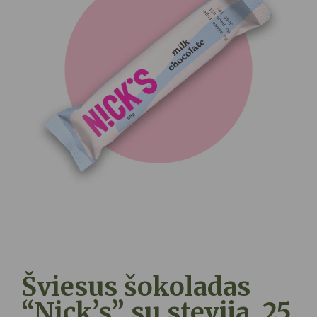
Šviesus šokoladas
“Nick’s” su stevija, 25