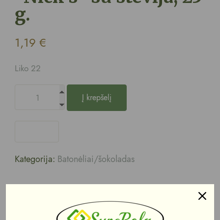
g.
1,19
€
Liko 22
Į krepšelį
Kategorija:
Batonėliai/šokoladas
Aprašymas