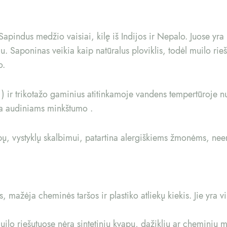
i Sapindus medžio vaisiai, kilę iš Indijos ir Nepalo. Juose y
 Saponinas veikia kaip natūralus ploviklis, todėl muilo rieš
o.
lką ) ir trikotažo gaminius atitinkamoje vandens tempertūroje 
kia audiniams minkštumo .
bų, vystyklų skalbimui, patartina alergiškiems žmonėms, neer
, mažėja cheminės taršos ir plastiko atliekų kiekis. Jie yra 
ilo riešutuose nėra sintetinių kvapų, dažiklių ar cheminių me