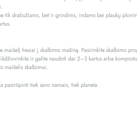
i.
 ne tik drabužiams, bet ir grindims, indams bei plaukų plovi
rtus.
ite maišelį tiesiai į skalbimo mašiną. Pasirinkite skalbimo p
išdžiovinkita ir galite naudoti dar 2–3 kartus arba kompostu
is maišelis skalbimui.
ia pasirūpinti tiek savo namais, tiek planeta.