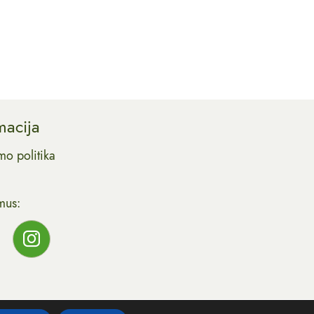
macija
mo politika
mus: