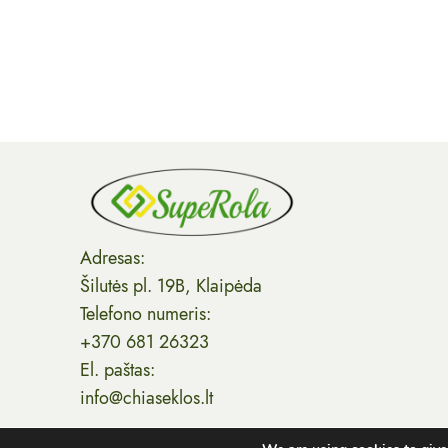
Adresas:
Šilutės pl. 19B, Klaipėda
Telefono numeris:
+370 681 26323
El. paštas:
info@chiaseklos.lt