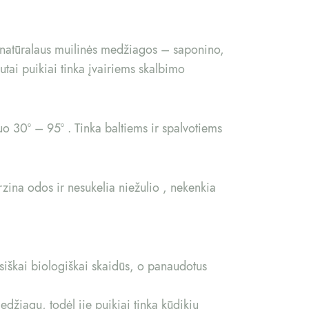
ra natūralaus muilinės medžiagos – saponino,
utai puikiai tinka įvairiems skalbimo
nuo 30º – 95º . Tinka baltiems ir spalvotiems
zina odos ir nesukelia niežulio , nekenkia
visiškai biologiškai skaidūs, o panaudotus
džiagų, todėl jie puikiai tinka kūdikių