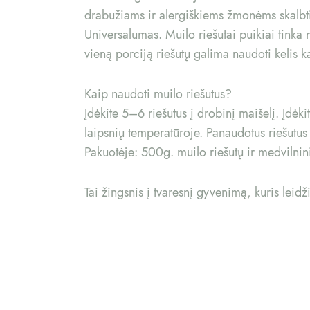
drabužiams ir alergiškiems žmonėms skalbt
Universalumas. Muilo riešutai puikiai tinka
vieną porciją riešutų galima naudoti kelis ka
Kaip naudoti muilo riešutus?
Įdėkite 5–6 riešutus į drobinį maišelį. Įdėk
laipsnių temperatūroje. Panaudotus riešutus 
Pakuotėje: 500g. muilo riešutų ir medvilnin
Tai žingsnis į tvaresnį gyvenimą, kuris leidž