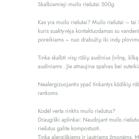
Skalbiamieji muilo riešutai 500g
Kas yra muilo riešutai? Muilo riešutai – ta
kuris suaktyvėja kontaktuodamas su vandeniu.
poreikiams – nuo drabužių iki indų plovim
Tinka skalbti visų rūšių audinius (vilną, ši
audiniams . Jie atnaujina spalvas bei sutei
Nealergizuojantis ypač tinkantys kūdikių rū
rankoms.
Kodėl verta rinktis muilo riešutus?
Draugiški aplinkai: Naudojant muilo riešutus
riešutus galite kompostuoti.
Tinka alergiškiems ir jautriems žmonėms. Mu