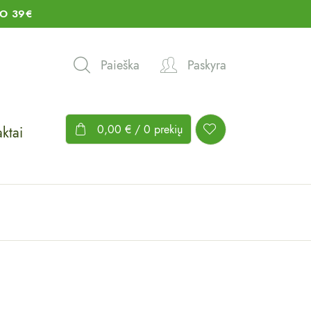
O 39€
Paieška
Paskyra
0,00
€
/ 0 prekių
ktai