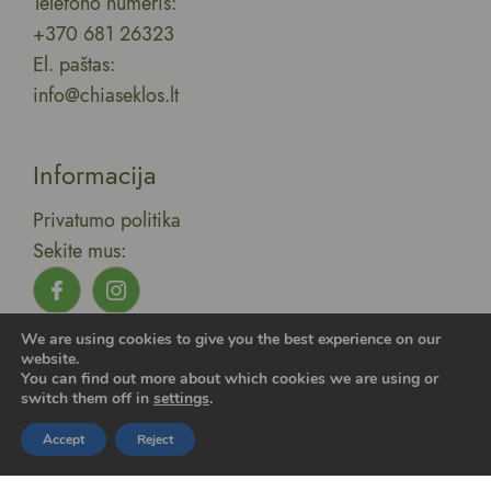
Telefono numeris:
+370 681 26323
El. paštas:
info@chiaseklos.lt
Informacija
Privatumo politika
Sekite mus:
Visos teisės saugomos 2025 © UAB Lirola,
We are using cookies to give you the best experience on our
Sukurta:
Išradingi internautai.
website.
You can find out more about which cookies we are using or
switch them off in
settings
.
Accept
Reject