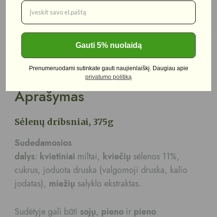
Kategorijos:
Sausi pusryčiai
,
AKCIJOS
Gauti 5% nuolaidą
Aprašymas
Prenumeruodami sutinkate gauti naujienlaiškį. Daugiau apie
privatumo politiką
Aprašymas
Sėlenų dribsniai, 375g
Sudedamosios
dalys
:
kvietiniai
miltai,
kviečių
sėlenos 11%,
cukrus, joduota druska (valgomoji druska, kalio
jodatas),
miežių
salyklo ekstraktas.
Sudėtyje gali būti
sojų
,
pieno
ir
pieno