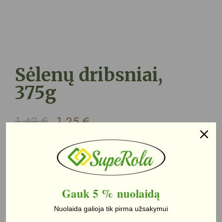
Sėlenų dribsniai,
375g
1,49
€
1,25
€
Liko 5
Į krepšelį
Gauk 5 %
nuolaidą
Nuolaida galioja tik pirma užsakymui