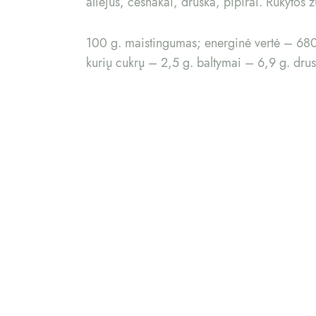
aliejus, česnakai, druska, pipirai. Rūkytos 
100 g. maistingumas; energinė vertė – 680 k
kurių cukrų – 2,5 g. baltymai – 6,9 g. dru