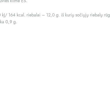
žuvies kilmė ES.
J/ 164 kcal. riebalai – 12,0 g. iš kurių sočiųjų riebalų rūg
ska 0,9 g.