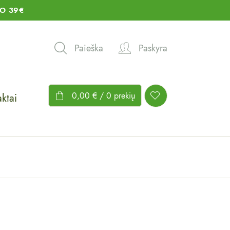
O 39€
Paieška
Paskyra
0,00
€
/ 0 prekių
ktai