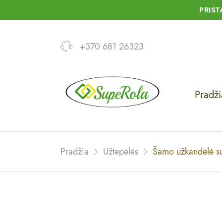
PRIS
+370 681 26323
Pradži
Pradžia
Užtepėlės
Šamo užkandėlė su