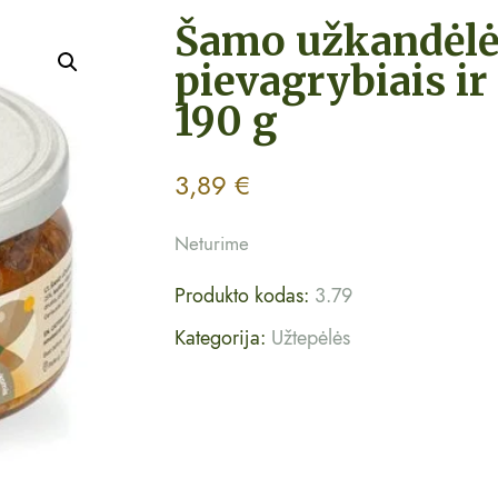
Šamo užkandėlė
pievagrybiais i
190 g
3,89
€
Neturime
Produkto kodas:
3.79
Kategorija:
Užtepėlės