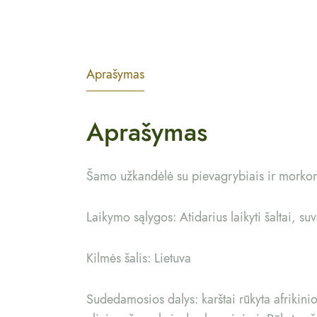
Aprašymas
Aprašymas
Šamo užkandėlė su pievagrybiais ir morko
Laikymo sąlygos: Atidarius laikyti šaltai, su
Kilmės šalis: Lietuva
Sudedamosios dalys: karštai rūkyta afrikin