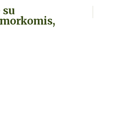
 su
r morkomis,