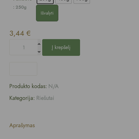
: 250g
Išvalyti
3,44
€
Į krepšelį
Produkto kodas:
N/A
Kategorija:
Riešutai
Aprašymas