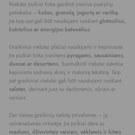
Riešutai puikiai tinka gardinti įvairius pusryčių
patiekalus –
košes, granolą, jogurtą ar varškę
.
Jie taip pat gali būti naudojami ruošiant
glotnučius,
kokteilius ar energijos batonėlius
.
Graikiniai riešutai plačiai naudojami ir kepiniuose.
Jie puikiai tinka įvairiems
pyragams, sausainiams,
duonai ar desertams
. Susmulkinti riešutai suteikia
kepiniams sodresnį skonį ir malonią tekstūrą. Taip
pat graikiniai riešutai gali būti naudojami ruošiant
salotas
, derinant juos su daržovėmis, sūriais ar
vaisiais.
Dar vienas graikinių riešutų privalumas – jų
universalumas virtuvėje. Jie puikiai dera su
medumi, džiovintais vaisiais, sėklomis ir kitais