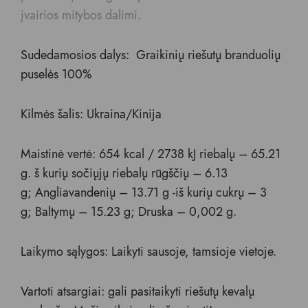
įvairios mitybos dalimi.
Sudedamosios dalys: Graikinių riešutų branduolių
puselės 100%
Kilmės šalis: Ukraina/Kinija
Maistinė vertė: 654 kcal / 2738 kJ riebalų – 65.21
g. š kurių sočiųjų riebalų rūgščių – 6.13
g; Angliavandenių – 13.71 g -iš kurių cukrų – 3
g; Baltymų – 15.23 g; Druska – 0,002 g.
Laikymo sąlygos: Laikyti sausoje, tamsioje vietoje.
Vartoti atsargiai: gali pasitaikyti riešutų kevalų