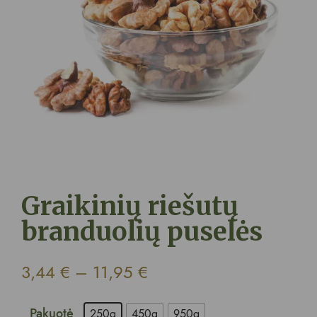
Graikinių riešutų
branduolių puselės
3,44
€
–
11,95
€
Pakuotė
250g
450g
950g