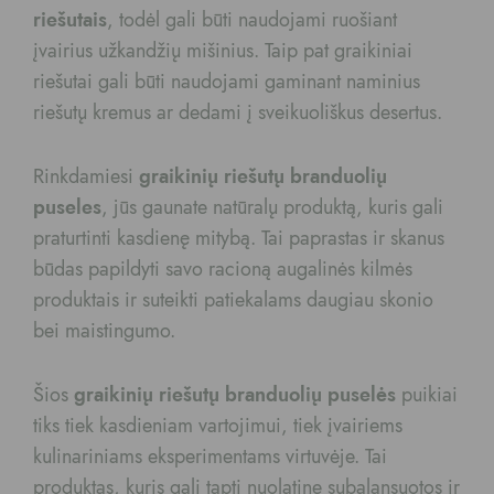
riešutais
, todėl gali būti naudojami ruošiant
įvairius užkandžių mišinius. Taip pat graikiniai
riešutai gali būti naudojami gaminant naminius
riešutų kremus ar dedami į sveikuoliškus desertus.
Rinkdamiesi
graikinių riešutų branduolių
puseles
, jūs gaunate natūralų produktą, kuris gali
praturtinti kasdienę mitybą. Tai paprastas ir skanus
būdas papildyti savo racioną augalinės kilmės
produktais ir suteikti patiekalams daugiau skonio
bei maistingumo.
Šios
graikinių riešutų branduolių puselės
puikiai
tiks tiek kasdieniam vartojimui, tiek įvairiems
kulinariniams eksperimentams virtuvėje. Tai
produktas, kuris gali tapti nuolatine subalansuotos ir