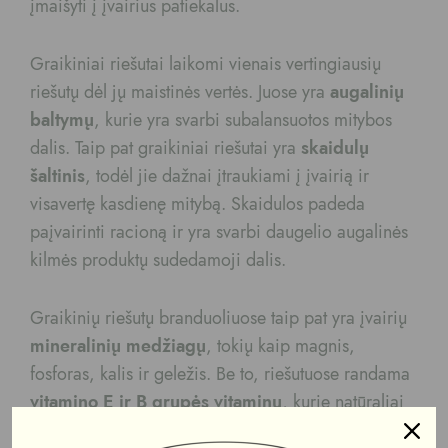
įmaišyti į įvairius patiekalus.
Graikiniai riešutai laikomi vienais vertingiausių
riešutų dėl jų maistinės vertės. Juose yra
augalinių
baltymų
, kurie yra svarbi subalansuotos mitybos
dalis. Taip pat graikiniai riešutai yra
skaidulų
šaltinis
, todėl jie dažnai įtraukiami į įvairią ir
visavertę kasdienę mitybą. Skaidulos padeda
paįvairinti racioną ir yra svarbi daugelio augalinės
kilmės produktų sudedamoji dalis.
Graikinių riešutų branduoliuose taip pat yra įvairių
mineralinių medžiagų
, tokių kaip magnis,
fosforas, kalis ir geležis. Be to, riešutuose randama
vitamino E ir B grupės vitaminų
, kurie natūraliai
aptinkami daugelyje riešutų ir sėklų. Dėl šios