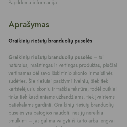
Papildoma informacija
Aprašymas
Graikinių riešutų branduolių puselės
Graikinių riešutų branduolių puselės
– tai
natūralus, maistingas ir vertingas produktas, plačiai
vertinamas dėl savo išskirtinio skonio ir maistinės
sudėties. Šie riešutai pasižymi švelniu, šiek tiek
kartstelėjusiu skoniu ir traškia tekstūra, todėl puikiai
tinka tiek kasdieniams užkandžiams, tiek įvairiems
patiekalams gardinti. Graikinių riešutų branduolių
puselės yra patogios naudoti, nes jų nereikia
smulkinti – jas galima valgyti iš karto arba lengvai