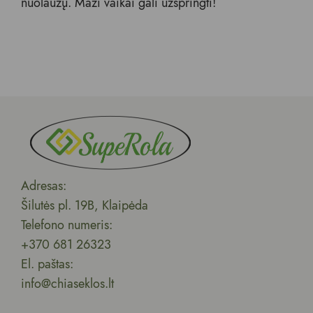
nuolaužų. Maži vaikai gali užspringti!
Adresas:
Šilutės pl. 19B, Klaipėda
Telefono numeris:
+370 681 26323
El. paštas:
info@chiaseklos.lt