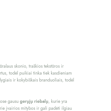
alaus skonio, traškios tekstūros ir
rtus, todėl puikiai tinka tiek kasdieniam
ygiais ir kokybiškais branduoliais, todėl
uose gausu
gerųjų riebalų
, kurie yra
rie įvairios mitybos ir gali padėti ilgiau