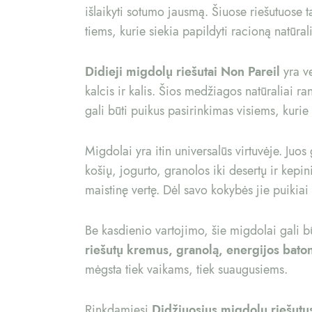
išlaikyti sotumo jausmą. Šiuose riešutuose 
tiems, kurie siekia papildyti racioną natūra
Didieji migdolų riešutai Non Pareil
yra ve
kalcis ir kalis. Šios medžiagos natūraliai 
gali būti puikus pasirinkimas visiems, kurie
Migdolai yra itin universalūs virtuvėje. Juos
košių, jogurto, granolos iki desertų ir kepi
maistinę vertę. Dėl savo kokybės jie puikiai
Be kasdienio vartojimo, šie migdolai gali b
riešutų kremus, granolą, energijos baton
mėgsta tiek vaikams, tiek suaugusiems.
Rinkdamiesi
Didžiuosius migdolų riešutu