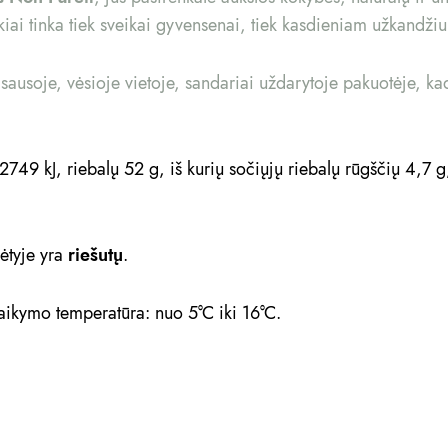
iai tinka tiek sveikai gyvensenai, tiek kasdieniam užkandžiu
usoje, vėsioje vietoje, sandariai uždarytoje pakuotėje, kad
2749 kJ, riebalų 52 g, iš kurių sočiųjų riebalų rūgščių 4,7 
dėtyje yra
riešutų
.
 Laikymo temperatūra: nuo 5°C iki 16°C.