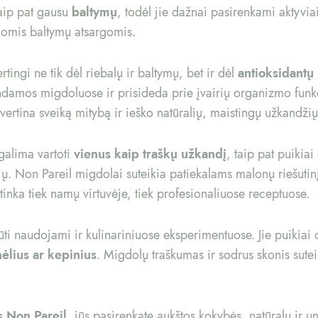
taip pat gausu
baltymų
, todėl jie dažnai pasirenkami aktyv
liomis baltymų atsargomis.
rtingi ne tik dėl riebalų ir baltymų, bet ir dėl
antioksidantų
randamos migdoluose ir prisideda prie įvairių organizmo fun
 vertina sveiką mitybą ir ieško natūralių, maistingų užkandžių
 galima vartoti
vienus kaip traškų užkandį
, taip pat puikiai
nių. Non Pareil migdolai suteikia patiekalams malonų riešutinį
 tinka tiek namų virtuvėje, tiek profesionaliuose receptuose.
ūti naudojami ir kulinariniuose eksperimentuose. Jie puikiai
ėlius ar kepinius
. Migdolų traškumas ir sodrus skonis sute
s Non Pareil
, jūs pasirenkate aukštos kokybės, natūralų ir un