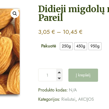
Didieji migdolų 
Pareil
3,05
€
–
10,45
€
Pakuotė
250g
450g
950g
Į krepšelį
Produkto kodas:
N/A
Kategorijos:
Riešutai
,
AKCIJOS