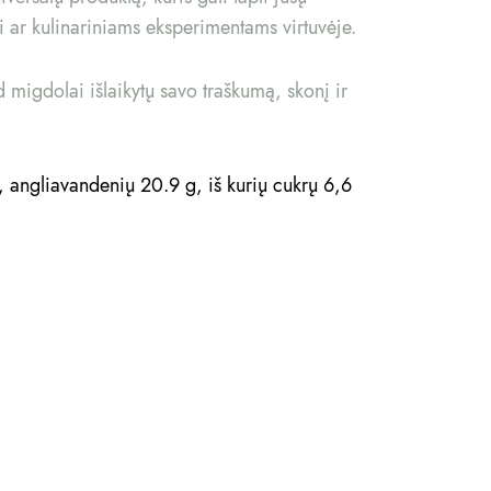
i ar kulinariniams eksperimentams virtuvėje.
 migdolai išlaikytų savo traškumą, skonį ir
g, angliavandenių 20.9 g, iš kurių cukrų 6,6