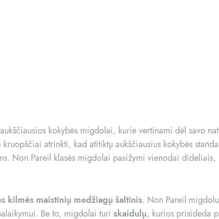
aukščiausios kokybės migdolai, kurie vertinami dėl savo natūr
a kruopščiai atrinkti, kad atitiktų aukščiausius kokybės standa
s. Non Pareil klasės migdolai pasižymi vienodai dideliais, l
s kilmės maistinių medžiagų šaltinis
. Non Pareil migdol
palaikymui. Be to, migdolai turi
skaidulų
, kurios prisideda p