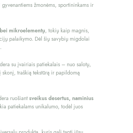
iai gyvenantiems žmonėms, sportininkams ir
 bei mikroelementų
, tokių kaip magnis,
kcijų palaikymo. Dėl šių savybių migdolai
.
 dera su įvairiais patiekalais – nuo salotų,
 skonį, traškią tekstūrą ir papildomą
 dera ruošiant
sveikus desertus, naminius
ikia patiekalams unikalumo, todėl juos
iversalų produktą, kuris gali tapti jūsų