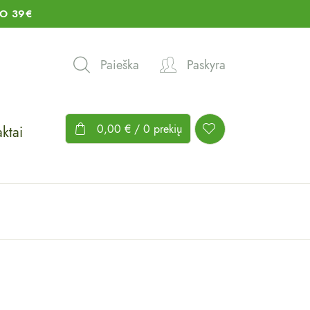
O 39€
Paieška
Paskyra
0,00
€
/ 0 prekių
ktai