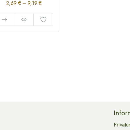
2,69
€
–
9,19
€
Infor
Privatu