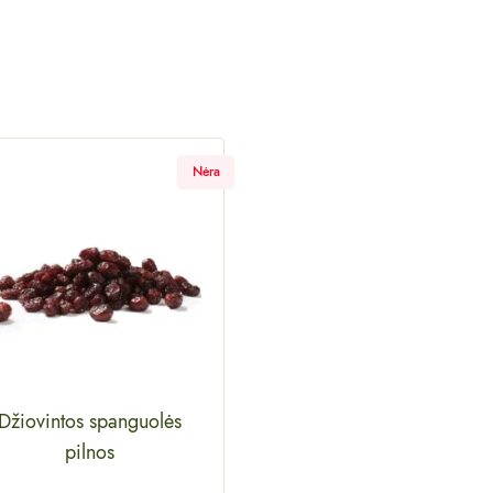
Nėra
Džiovintos spanguolės
pilnos