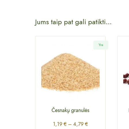
Jums taip pat gali patikti...
Yra
Česnakų granulės
1,19
€
–
4,79
€