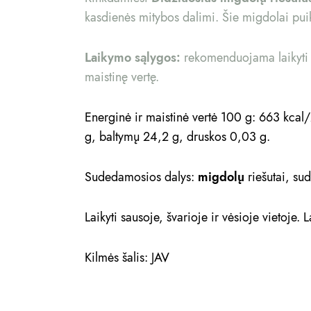
kasdienės mitybos dalimi. Šie migdolai puik
Laikymo sąlygos:
rekomenduojama laikyti sa
maistinę vertę.
Energinė ir maistinė vertė 100 g: 663 kcal/
g, baltymų 24,2 g, druskos 0,03 g.
Sudedamosios dalys:
migdolų
riešutai, su
Laikyti sausoje, švarioje ir vėsioje vietoje.
Kilmės šalis: JAV