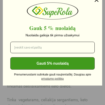
Aprašymas
Aprašymas
Gauk 5 %
nuolaidą
Nuolaida galioja tik pirma užsakymui
Batonėlis su
sėklomis, riešutais ir
pienišku šokoladu
Gauti 5% nuolaidą
“Nick’s Go Nuts”, 30 g
Prenumeruodami sutinkate gauti naujienlaiškį. Daugiau apie
Skanėste yra mažai angliavandenių ir jis yra
privatumo politiką
tinkamas besilaikantiems keto dietos.
Tinka vegetarams, celiakija sergantiems, keto