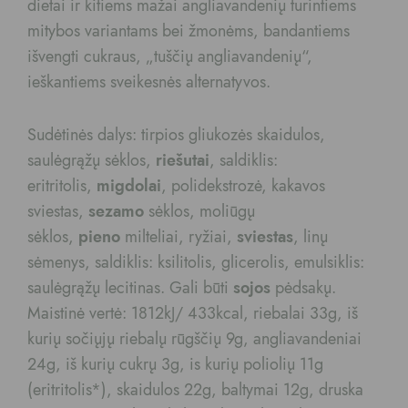
dietai ir kitiems mažai angliavandenių turintiems
mitybos variantams bei žmonėms, bandantiems
išvengti cukraus, „tuščių angliavandenių“,
ieškantiems sveikesnės alternatyvos.
Sudėtinės dalys: tirpios gliukozės skaidulos,
saulėgrąžų sėklos,
riešutai
, saldiklis:
eritritolis,
migdolai
, polidekstrozė, kakavos
sviestas,
sezamo
sėklos, moliūgų
sėklos,
pieno
milteliai, ryžiai,
sviestas
, linų
sėmenys, saldiklis: ksilitolis, glicerolis, emulsiklis:
saulėgrąžų lecitinas. Gali būti
sojos
pėdsakų.
Maistinė vertė: 1812kJ/ 433kcal, riebalai 33g, iš
kurių sočiųjų riebalų rūgščių 9g, angliavandeniai
24g, iš kurių cukrų 3g, is kurių poliolių 11g
(eritritolis*), skaidulos 22g, baltymai 12g, druska