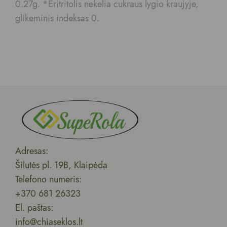
0.27g. *Eritritolis nekelia cukraus lygio kraujyje,
glikeminis indeksas 0.
Adresas:
Šilutės pl. 19B, Klaipėda
Telefono numeris:
+370 681 26323
El. paštas:
info@chiaseklos.lt