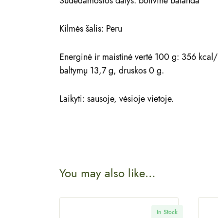
Sudedamosios dalys: bolivinė balanda
Kilmės šalis: Peru
Energinė ir maistinė vertė 100 g: 356 kcal/1
baltymų 13,7 g, druskos 0 g.
Laikyti: sausoje, vėsioje vietoje.
You may also like…
In Stock