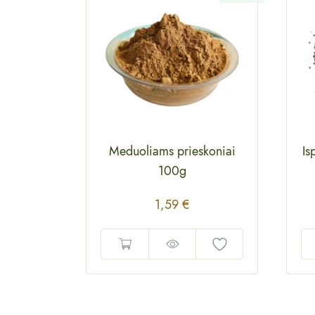
Meduoliams prieskoniai
Is
100g
1,59
€