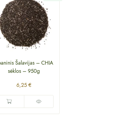
paninis Šalavijas – CHIA
sėklos
–
950g
6,25
€