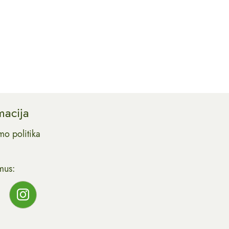
macija
mo politika
mus: