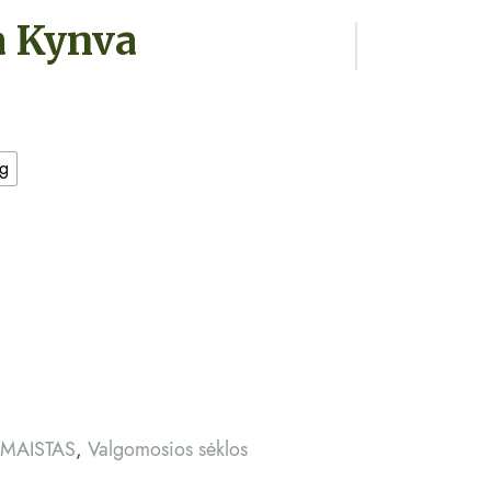
a Kynva
g
MAISTAS
,
Valgomosios sėklos