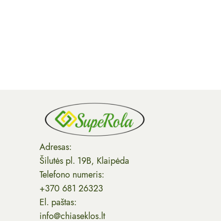
Adresas:
Šilutės pl. 19B, Klaipėda
Telefono numeris:
+370 681 26323
El. paštas:
info@chiaseklos.lt