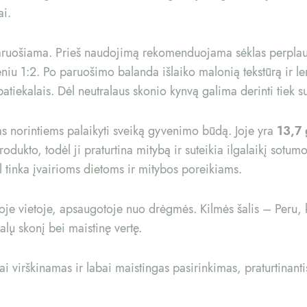
ai.
 paruošiama. Prieš naudojimą rekomenduojama sėklas perplau
u 1:2. Po paruošimo balanda išlaiko malonią tekstūrą ir len
patiekalais. Dėl neutralaus skonio kynvą galima derinti tiek su
as norintiems palaikyti sveiką gyvenimo būdą. Joje yra
13,7 
ukto, todėl ji praturtina mitybą ir suteikia ilgalaikį sotumo
ėl tinka įvairioms dietoms ir mitybos poreikiams.
sioje vietoje, apsaugotoje nuo drėgmės. Kilmės šalis – Peru
alų skonį bei maistinę vertę.
i virškinamas ir labai maistingas pasirinkimas, praturtinant