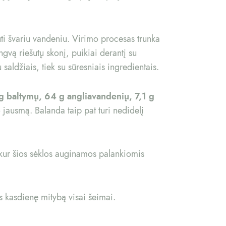
ti švariu vandeniu. Virimo procesas trunka
gvą riešutų skonį, puikiai derantį su
 saldžiais, tiek su sūresniais ingredientais.
g baltymų, 64 g angliavandenių, 7,1 g
 jausmą. Balanda taip pat turi nedidelį
, kur šios sėklos auginamos palankiomis
is kasdienę mitybą visai šeimai.