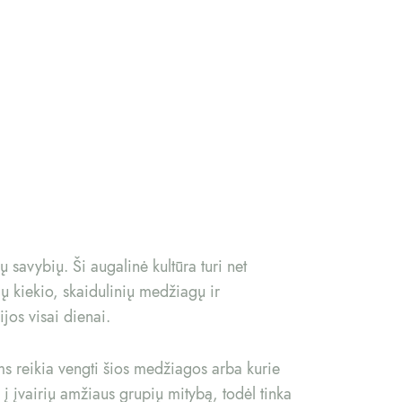
ų savybių. Ši augalinė kultūra turi net
ų kiekio, skaidulinių medžiagų ir
jos visai dienai.
s reikia vengti šios medžiagos arba kurie
 į įvairių amžiaus grupių mitybą, todėl tinka