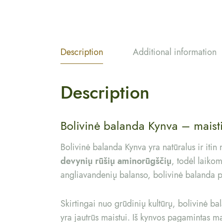
Description
Additional information
Description
Bolivinė balanda Kynva – maisti
Bolivinė balanda Kynva yra natūralus ir itin 
devynių rūšių aminorūgščių
, todėl laiko
angliavandenių balanso, bolivinė balanda pui
Skirtingai nuo grūdinių kultūrų, bolivinė b
yra jautrūs maistui. Iš kynvos pagamintas mai