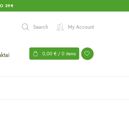
O 39€
Search
My Account
0,00
€
/ 0 items
ktai