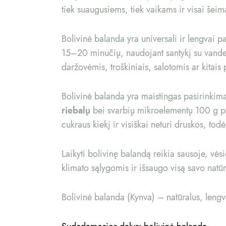
tiek suaugusiems, tiek vaikams ir visai šeim
Bolivinė balanda yra universali ir lengvai
15–20 minučių, naudojant santykį su vandeni
daržovėmis, troškiniais, salotomis ar kitais 
Bolivinė balanda yra maistingas pasirinkim
riebalų
bei svarbių mikroelementų 100 g prod
cukraus kiekį ir visiškai neturi druskos, tod
Laikyti bolivinę balandą reikia sausoje, vė
klimato sąlygomis ir išsaugo visą savo natūr
Bolivinė balanda (Kynva) – natūralus, lengva