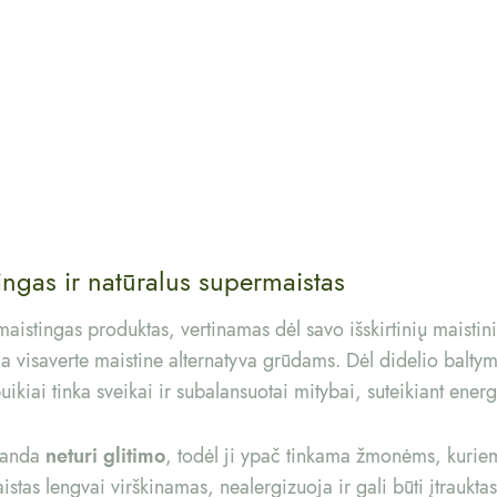
ngas ir natūralus supermaistas
maistingas produktas, vertinamas dėl savo išskirtinių maistini
ma visaverte maistine alternatyva grūdams. Dėl didelio baltym
kiai tinka sveikai ir subalansuotai mitybai, suteikiant energi
alanda
neturi glitimo
, todėl ji ypač tinkama žmonėms, kuriem
stas lengvai virškinamas, nealergizuoja ir gali būti įtrauktas