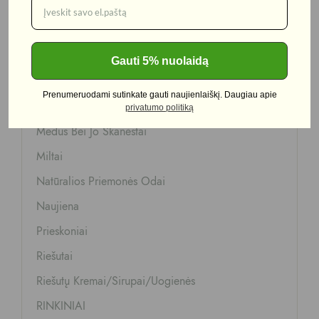
Dovanų Kuponas
Duonelės
Džiovinti Vaisiai, Uogos
Gauti 5% nuolaidą
Kavos/arbatos/kakavos/cukrūs
Prenumeruodami sutinkate gauti naujienlaiškį. Daugiau apie
Kruopos
privatumo politiką
Medus Bei Jo Skanėstai
Miltai
Natūralios Priemonės Odai
Naujiena
Prieskoniai
Riešutai
Riešutų Kremai/sirupai/uogienės
RINKINIAI