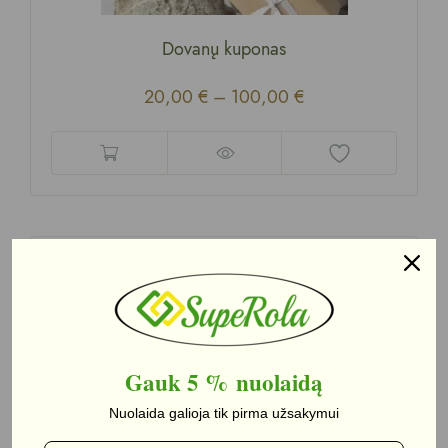
Dovanų kuponas
20,00
€
–
100,00
€
Product categories
Actas
AKCIJOS
Gauk 5 %
nuolaidą
Aliejus/balzaminiai Actai
Nuolaida galioja tik pirma užsakymui
Batonėliai/šokoladas