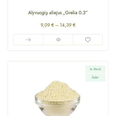
Alyvuogių aliejus „Grelia 0.3”
9,09
€
–
14,39
€
In Stock
Sale!