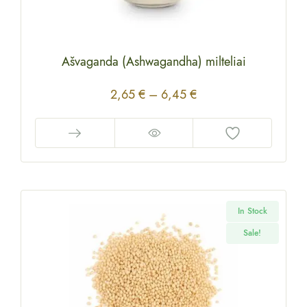
Ašvaganda (Ashwagandha) milteliai
2,65
€
–
6,45
€
In Stock
Sale!