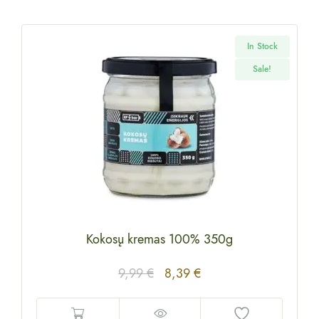
In Stock
Sale!
Kokosų kremas 100% 350g
9,99
€
8,39
€