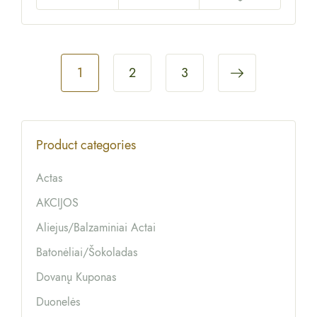
1
2
3
Product categories
Actas
AKCIJOS
Aliejus/balzaminiai Actai
Batonėliai/šokoladas
Dovanų Kuponas
Duonelės