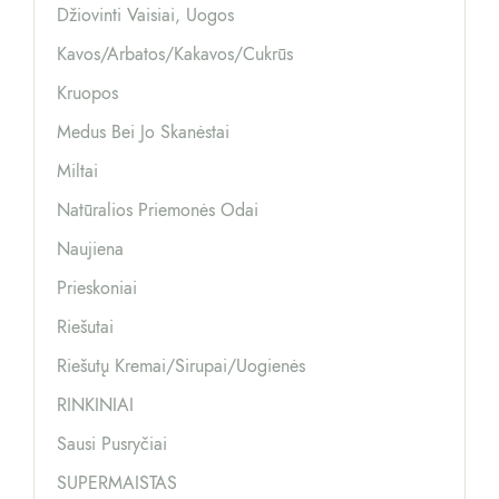
Džiovinti Vaisiai, Uogos
Kavos/arbatos/kakavos/cukrūs
Kruopos
Medus Bei Jo Skanėstai
Miltai
Natūralios Priemonės Odai
Naujiena
Prieskoniai
Riešutai
Riešutų Kremai/sirupai/uogienės
RINKINIAI
Sausi Pusryčiai
SUPERMAISTAS