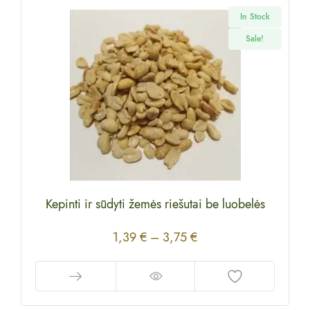
In Stock
Sale!
Kepinti ir sūdyti žemės riešutai be luobelės
1,39
€
–
3,75
€