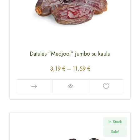
Datulės “Medjool” jumbo su kaulu
3,19
€
–
11,59
€
In Stock
Sale!