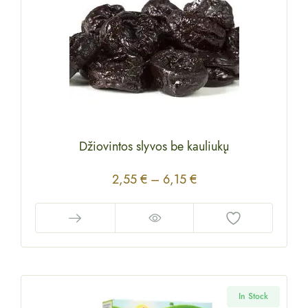
Džiovintos slyvos be kauliukų
2,55
€
–
6,15
€
In Stock