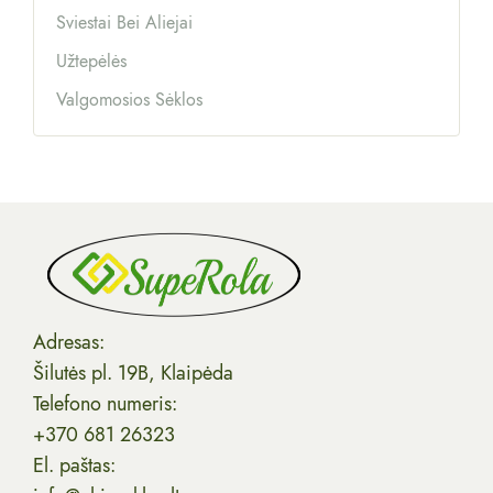
Sviestai Bei Aliejai
Užtepėlės
Valgomosios Sėklos
Adresas:
Šilutės pl. 19B, Klaipėda
Telefono numeris:
+370 681 26323
El. paštas: