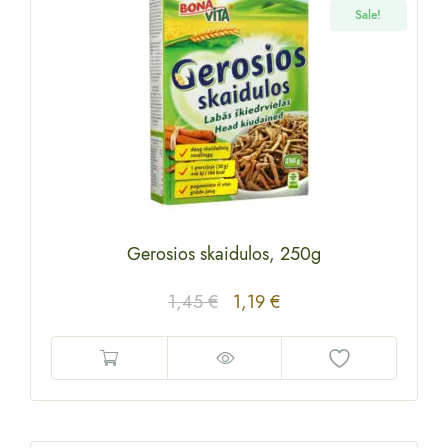
Sale!
Gerosios skaidulos, 250g
1,45
€
1,19
€