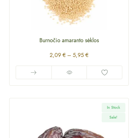
Burnočio amaranto sėklos
2,09
€
–
5,95
€
In Stock
Sale!